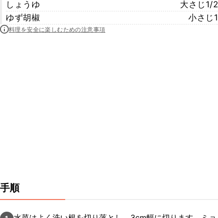
しょうゆ
大さじ1/2
ゆず胡椒
小さじ1
料理を安全に楽しむための注意事項
手順
水菜はよく洗い根を切り落とし、3cm幅に切ります。ミョ