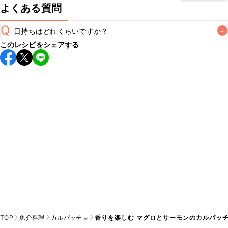
よくある質問
Q
日持ちはどれくらいですか？
+
このレシピをシェアする
保存期間は冷蔵で当日中が目安です。なるべくお早めにお召
し上がりください。

A
※日持ちは目安です。
こちら
の注意事項をご確認の上、正し
TOP
魚介料理
カルパッチョ
香りを楽しむ マグロとサーモンのカルパッ