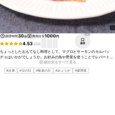
2157
30
1000
調理時間
費用目安
分
円
4.53
保存
(
23
)
ちょっとしたおもてなし料理として、マグロとサーモンのカルパッ
チョはいかがでしょうか。お好みの魚や野菜を使うことでレパート
紹介文をすべて見る
リーが広がります。調味料もお好みの材料で幅広く作れますので、是
非お試しくださいね。
#
水菜
#
父の日
#
敬老の日
#
みょうが
#
夏野菜