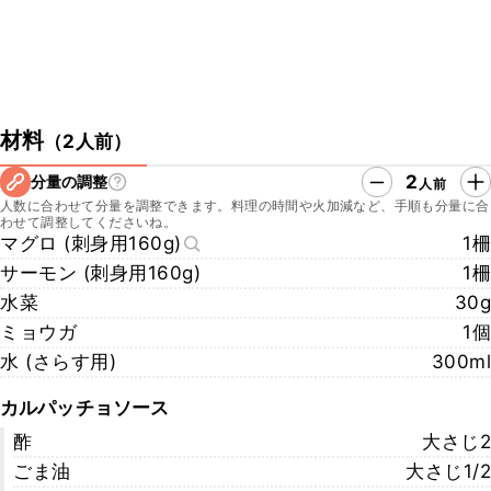
材料
（
2人前
）
2
分量の調整
人前
人数に合わせて分量を調整できます。料理の時間や火加減など、手順も分量に合
わせて調整してくださいね。
マグロ (刺身用160g)
1柵
サーモン (刺身用160g)
1柵
水菜
30g
ミョウガ
1個
水 (さらす用)
300ml
カルパッチョソース
酢
大さじ2
ごま油
大さじ1/2