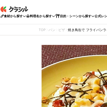
食材から探す
料理名から探す
目的・シーンから探す
公式レ
TOP
パン
ピザ
焼き鳥缶で フライパンラ