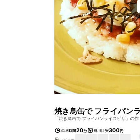
焼き鳥缶で フライパン
「
焼き鳥缶で フライパンライスピザ
」の作
20
300
調理時間
費用目安
分
円
レビュー