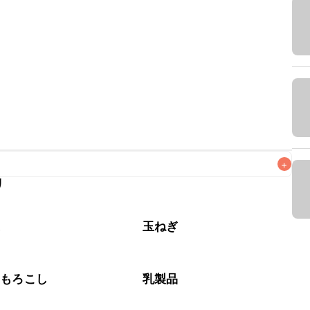
+
リ
なるべくお早めにお召し上がりください。

菜
玉ねぎ
うもろこし
乳製品