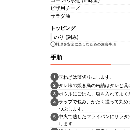
コーンの水煮 (正味量)
ピザ用チーズ
サラダ油
トッピング
のり (刻み)
料理を安全に楽しむための注意事項
手順
玉ねぎは薄切りにします。
1
タレ味の焼き鳥の缶詰はタレと具
2
ボウルにごはん、塩を入れてよく
3
ラップで包み、かたく握って丸め
4
つぶします。
中火で熱したフライパンにサラダ
5
します。