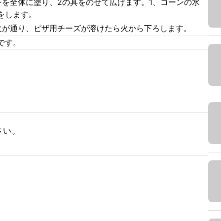
レを全体に塗り、2の具をのせて広げます。1、コーンの水
をします。
火が通り、ピザ用チーズが溶けたら火から下ろします。
です。
さい。