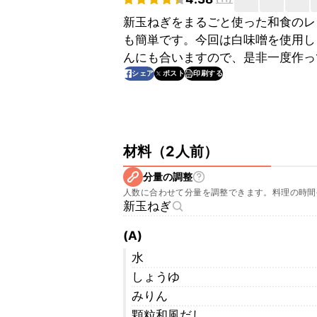
新玉ねぎをまるごと使った和食のレ
も簡単です。今回は白味噌を使用し
んにも合いますので、是非一度作っ
印刷する
シェア
ポスト
材料
（
2人前
）
分量の調整
人数に合わせて分量を調整できます。料理の時間
新玉ねぎ
(A)
水
しょうゆ
みりん
顆粒和風だし