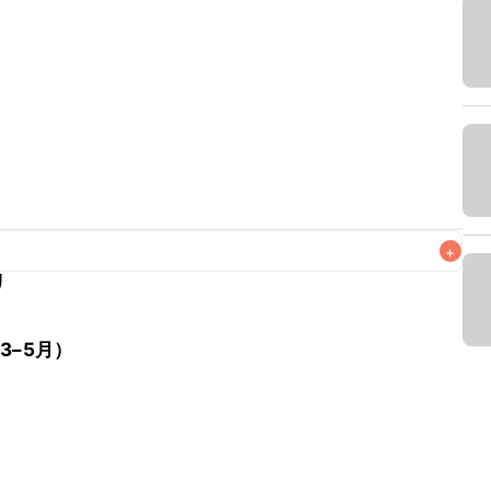
+
リ
なるべくお早めにお召し上がりください。

3–5月）