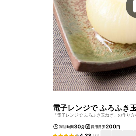
電子レンジで ふろふき
「
電子レンジで ふろふき玉ねぎ
」の作り方
30
200
調理時間
費用目安
分
円
4.38
(
11
)