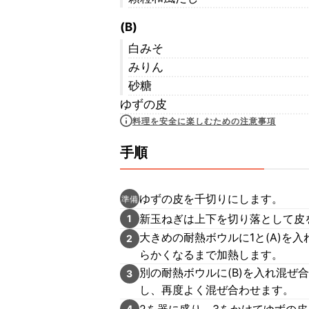
(B)
白みそ
みりん
砂糖
ゆずの皮
料理を安全に楽しむための注意事項
手順
ゆずの皮を千切りにします。
準備
新玉ねぎは上下を切り落として皮
1
大きめの耐熱ボウルに1と(A)を
2
らかくなるまで加熱します。
別の耐熱ボウルに(B)を入れ混ぜ
3
し、再度よく混ぜ合わせます。
2を器に盛り、3をかけてゆずの
4