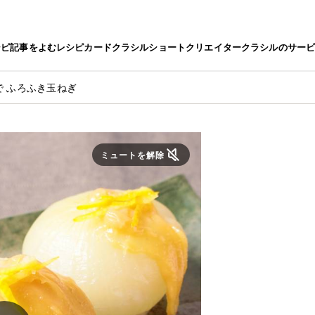
シピ
記事をよむ
レシピカード
クラシルショート
クリエイター
クラシルのサー
で ふろふき玉ねぎ
ミュートを解除