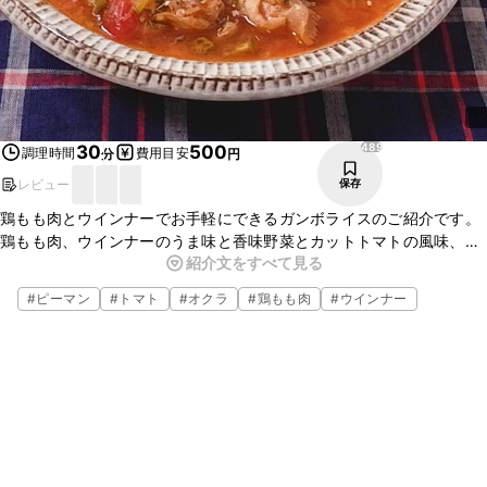
489
30
500
調理時間
費用目安
分
円
レビュー
保存
鶏もも肉とウインナーでお手軽にできるガンボライスのご紹介です。
鶏もも肉、ウインナーのうま味と香味野菜とカットトマトの風味、オ
紹介文をすべて見る
クラのとろみがスープに広がりとってもおいしいですよ。ごはんにか
けていただくとお箸が止まらなくなるおいしさです。ぜひ、お試しく
#
ピーマン
#
トマト
#
オクラ
#
鶏もも肉
#
ウインナー
ださいね。