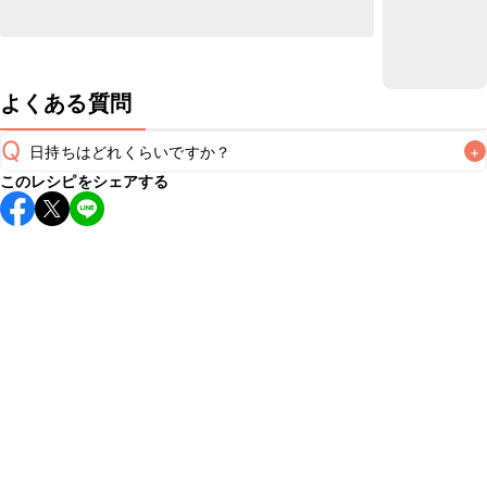
よくある質問
Q
日持ちはどれくらいですか？
+
このレシピをシェアする
保存期間は冷蔵で翌日中が目安です。なるべくお早めにお召
し上がりください。

A
※日持ちは目安です。
こちら
の注意事項をご確認の上、正し