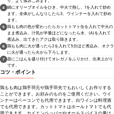
り、よく揉みこみます。
鍋にオリーブオイルをひき、中火で熱し、1を入れて炒め
4
ます。全体がしんなりしたら3、ウインナーを入れて炒め
ます。
鶏もも肉の色が変わったらカットトマト缶を入れて中火の
5
まま煮込み、汁気が半量ほどになったら水、(A)を入れて
煮込み、出てきたアクは取り除きます。
鶏もも肉に火が通ったら2を入れて5分ほど煮込み、オクラ
6
に火が通ったら火から下ろします。
器にごはんを盛り付けてオレガノをふりかけ、出来上がり
7
です。
コツ・ポイント
鶏もも肉は鶏手羽元や鶏手羽先でもおいしくお作りする
ことができます。お好みのものをご使用ください。ウイ
ンナーはベーコンでも代用できます。白ワインは料理酒
でも代用できます。カットトマトはホールトマトでも代
用できます。カイエンペッパーやオールスパイスの量は