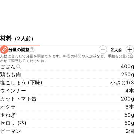
材料
（
2人前
）
2
分量の調整
人前
人数に合わせて分量を調整できます。料理の時間や火加減など、手順も分量に合
わせて調整してくださいね。
ごはん
400g
鶏もも肉
250g
塩こしょう (下味)
小さじ1/3
ウインナー
4本
カットトマト缶
200g
オクラ
6本
玉ねぎ
50g
セロリ (茎)
50g
ピーマン
2個