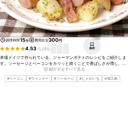
98.2K
15
300
調理時間
費用目安
分
円
4.53
保存
(
1,281
)
本場ドイツで作られている、ジャーマンポテトのレシピをご紹介しま
す。ソーセージとベーコンをカリッと焼くことで香ばしさが増し、マ
紹介文をすべて見る
スタードの風味とよく合いますよ。ぜひお試しくださいね。
#
ベーコン
#
ウインナー
#
ソーセージ
#
じゃがいも
#
加工肉