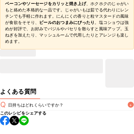
ベーコンやソーセージをカリッと焼き上げ
、ホクホクのじゃがい
もと絡めた本格的な一品です。じゃがいもは茹でる代わりにレン
チンでも手軽に作れます。にんにくの香りと粒マスタードの風味
が食欲をそそり、
ビールのおつまみにぴったり
。塩コショウは強
めが好評で、お好みでバジルやパセリを散らすと風味アップ。玉
ねぎを加えたり、マッシュルームで代用したりとアレンジも楽し
めます。
よくある質問
Q
日持ちはどれくらいですか？
+
このレシピをシェアする
保存期間は冷蔵で翌日中が目安です。なるべくお早めにお召
し上がりください。

A