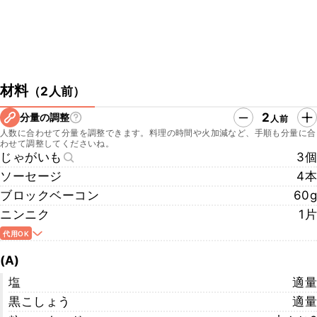
材料
（
2人前
）
2
分量の調整
人前
人数に合わせて分量を調整できます。料理の時間や火加減など、手順も分量に合
わせて調整してくださいね。
じゃがいも
3個
ソーセージ
4本
ブロックベーコン
60g
ニンニク
1片
代用OK
(A)
塩
適量
黒こしょう
適量