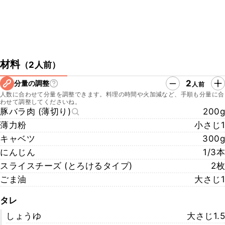
材料
（
2人前
）
2
分量の調整
人前
人数に合わせて分量を調整できます。料理の時間や火加減など、手順も分量に合
わせて調整してくださいね。
豚バラ肉 (薄切り)
200g
薄力粉
小さじ1
キャベツ
300g
にんじん
1/3本
スライスチーズ (とろけるタイプ)
2枚
ごま油
大さじ1
タレ
しょうゆ
大さじ1.5