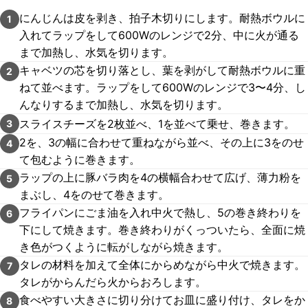
にんじんは皮を剥き、拍子木切りにします。耐熱ボウルに
1
入れてラップをして600Wのレンジで2分、中に火が通る
まで加熱し、水気を切ります。
キャベツの芯を切り落とし、葉を剥がして耐熱ボウルに重
2
ねて並べます。ラップをして600Wのレンジで3〜4分、し
んなりするまで加熱し、水気を切ります。
スライスチーズを2枚並べ、1を並べて乗せ、巻きます。
3
2を、3の幅に合わせて重ねながら並べ、その上に3をのせ
4
て包むように巻きます。
ラップの上に豚バラ肉を4の横幅合わせて広げ、薄力粉を
5
まぶし、4をのせて巻きます。
フライパンにごま油を入れ中火で熱し、5の巻き終わりを
6
下にして焼きます。巻き終わりがくっついたら、全面に焼
き色がつくように転がしながら焼きます。
タレの材料を加えて全体にからめながら中火で焼きます。
7
タレがからんだら火からおろします。
食べやすい大きさに切り分けてお皿に盛り付け、タレをか
8