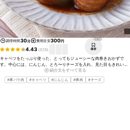
31.7K
30
300
調理時間
費用目安
分
円
4.43
保存
(
576
)
キャベツをたっぷり使った、とってもジューシーな肉巻きおかずで
す。中心には、にんじん、とろ〜りチーズを入れ、見た目もきれいで
紹介文をすべて見る
華やかに！お子さんの野菜嫌い克服の手助けをしてくれるかも！？
キャベツの大量消費にもオススメです。ぜひ作ってみてくださいね。
#
豚バラ肉
#
キャベツ
#
にんじん
#
豚肉
#
チーズ