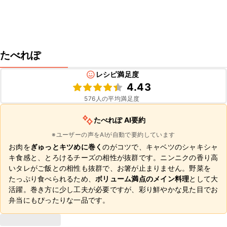
たべれぽ
レシピ満足度
4.43
576
人の平均満足度
たべれぽ AI要約
※ユーザーの声をAIが自動で要約しています
お肉を
ぎゅっとキツめに巻く
のがコツで、キャベツのシャキシャ
キ食感と、とろけるチーズの相性が抜群です。ニンニクの香り高
いタレがご飯との相性も抜群で、お箸が止まりません。野菜を
たっぷり食べられるため、
ボリューム満点のメイン料理
として大
活躍。巻き方に少し工夫が必要ですが、彩り鮮やかな見た目でお
弁当にもぴったりな一品です。