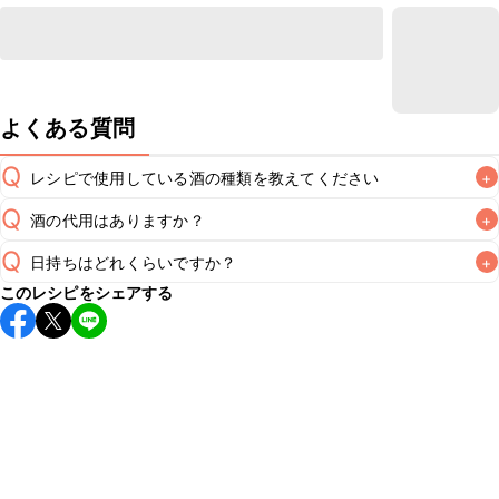
よくある質問
Q
レシピで使用している酒の種類を教えてください
+
Q
酒の代用はありますか？
+
A
Q
日持ちはどれくらいですか？
+
A
このレシピをシェアする
保存期間は冷蔵で翌日中が目安です。なるべくお早めにお召
し上がりください。

A
※日持ちは目安です。
こちら
の注意事項をご確認の上、正し