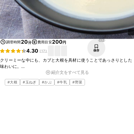
1178
20
200
調理時間
費用目安
分
円
4.30
保存
(
17
)
クリーミーな中にも、カブと大根を具材に使うことであっさりとした
味わいに。
紹介文をすべて見る
お出汁も効いた和風の白みそ仕立てなので、和食にも合います。
白い根野菜の栄養と旨みがたっぷり詰まったポタージュで心も体も
#
大根
#
玉ねぎ
#
かぶ
#
牛乳
#
野菜
ほっこり温まりましょう。