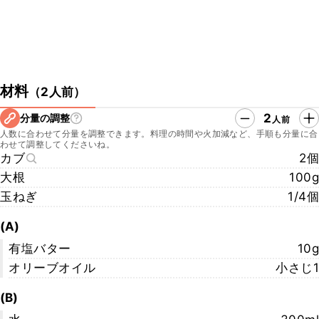
材料
（
2人前
）
2
分量の調整
人前
人数に合わせて分量を調整できます。料理の時間や火加減など、手順も分量に合
わせて調整してくださいね。
カブ
2個
大根
100g
玉ねぎ
1/4個
(A)
有塩バター
10g
オリーブオイル
小さじ1
(B)