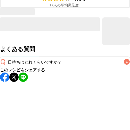
17
人の平均満足度
よくある質問
Q
日持ちはどれくらいですか？
+
このレシピをシェアする
保存期間は冷蔵で翌日中が目安です。なるべくお早めにお召
し上がりください。

A
※日持ちは目安です。
こちら
の注意事項をご確認の上、正し