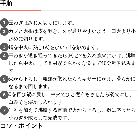
手順
玉ねぎはみじん切りにします。
1
カブと大根は皮を剥き、火が通りやすいよう一口大より小
2
さめに切ります。
鍋を中火に熱し(A)をひいて1を炒めます。
3
玉ねぎが透き通ってきたら(B)と2を入れ強火にかけ、沸騰
4
したら中火にして具材が柔らかくなるまで10分程煮込みま
す。
火から下ろし、粗熱が取れたらミキサーにかけ、滑らかに
5
なるまで回します。
5を再び鍋に戻し、中火でひと煮立ちさせたら弱火にし、
6
白みそを溶かし入れます。
牛乳を加えて沸騰する直前で火から下ろし、器に盛ったら
7
小ねぎを散らして完成です。
コツ・ポイント