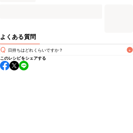
よくある質問
Q
日持ちはどれくらいですか？
+
このレシピをシェアする
こちらのレシピは出来たてをお召し上がりいただくことをお
すすめします。

A
※日持ちは目安です。
こちら
の注意事項をご確認の上、正し