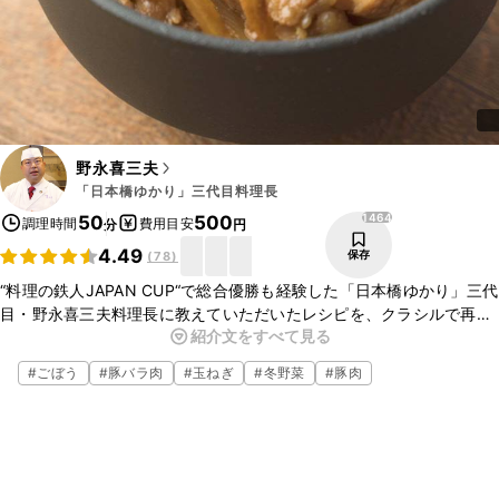
野永喜三夫
「日本橋ゆかり」三代目料理長
1464
50
500
調理時間
費用目安
分
円
4.49
保存
(
78
)
“料理の鉄人JAPAN CUP“で総合優勝も経験した「日本橋ゆかり」三代
目・野永喜三夫料理長に教えていただいたレシピを、クラシルで再
紹介文をすべて見る
現！今回は、豚丼のご紹介です。ポン酢を使ったさっぱりとした豚丼
が、ご家庭でもお作りいただけますよ。今回のレシピはクラシル
#
ごぼう
#
豚バラ肉
#
玉ねぎ
#
冬野菜
#
豚肉
YouTubeでもご紹介しております。ぜひチェックしてみてください
ね。
こちらのレシピでは、シェフに教えていただいたレシピを、ご家庭で
作りやすい手順や材料で再現しております。