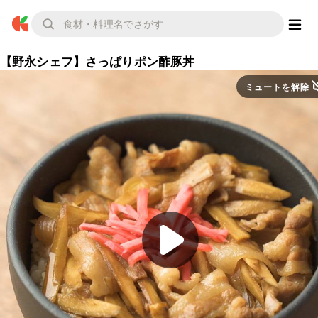
【野永シェフ】さっぱりポン酢豚丼
ミュートを解除