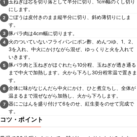
玉ねぎは芯を切り落として半分に切り、1cm幅のくし切り
1
にします。
ごぼうは皮付きのまま縦半分に切り、斜め薄切りにしま
2
す。
豚バラ肉は4cm幅に切ります。
3
火のついていないフライパンにポン酢、めんつゆ、1、2、
4
3を入れ、中火にかけながら混ぜ、ゆっくりと火を入れて
いきます。
豚バラ肉と玉ねぎがほぐれたら10分程、玉ねぎが透き通る
5
まで中火で加熱します。火から下ろし30分程常温で置きま
す。
全体に味がなじんだら中火にかけ、ひと煮立ちし、全体が
6
温まるまで混ぜながら加熱し、火から下ろします。
器にごはんを盛り付けて6をのせ、紅生姜をのせて完成で
7
す。
コツ・ポイント