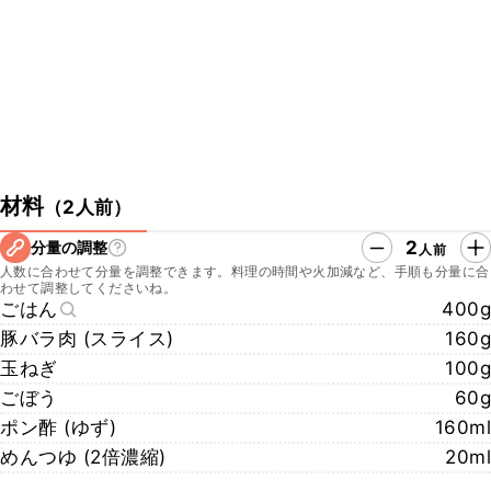
シェフが調理しているレシピ動画では、より詳しくご覧いただくこと
ができますので、さらに本格的な味わいに仕上げることができます
よ。ぜひチェックしてみてくださいね。
https://www.kurashiru.com/recipes/f9873ca6-c494-4f44-a550-
b495c329a0a7
▼クラシル公式SNSはこちら
・クラシルYouTube
https://www.youtube.com/watch?v=Cik1RG_DMCA
材料
（
2人前
）
・クラシルTikTok
https://www.tiktok.com/@kurashiru.com
2
分量の調整
人前
・クラシルInstagram
人数に合わせて分量を調整できます。料理の時間や火加減など、手順も分量に合
https://www.instagram.com/kurashiru/
わせて調整してくださいね。
・クラシルX
ごはん
400g
https://twitter.com/kurashiru0119
豚バラ肉 (スライス)
160g
玉ねぎ
100g
ごぼう
60g
ポン酢 (ゆず)
160ml
めんつゆ (2倍濃縮)
20ml