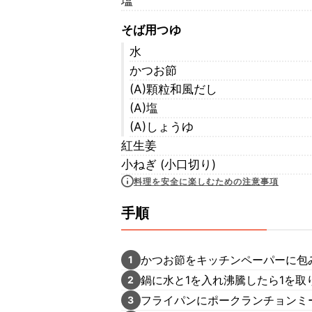
塩
そば用つゆ
水
かつお節
(A)顆粒和風だし
(A)塩
(A)しょうゆ
紅生姜
小ねぎ (小口切り)
料理を安全に楽しむための注意事項
手順
かつお節をキッチンペーパーに包
1
鍋に水と1を入れ沸騰したら1を取
2
フライパンにポークランチョンミ
3