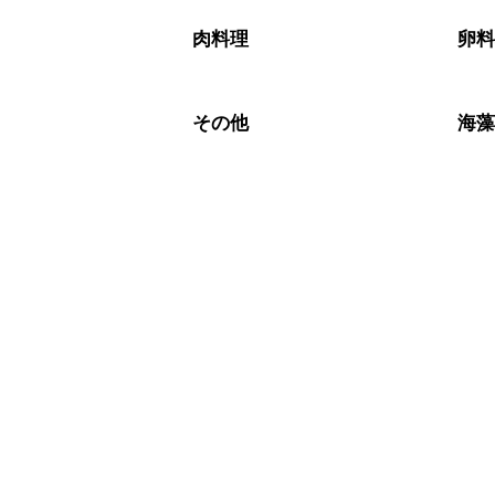
A
※日持ちは目安です。
こちら
肉料理
卵
その他
海