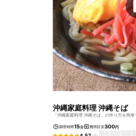
沖縄家庭料理 沖縄そば
「
沖縄家庭料理 沖縄そば
」の作り方を簡単
15
300
調理時間
費用目安
分
円
4.57
(
5
)