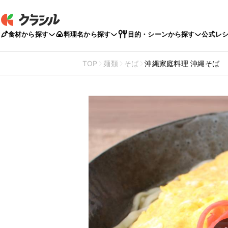
食材から探す
料理名から探す
目的・シーンから探す
公式レ
TOP
麺類
そば
沖縄家庭料理 沖縄そば