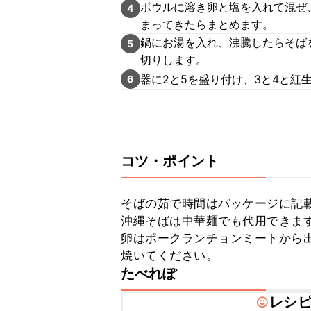
ボウルに溶き卵と塩を入れて混ぜ
4
まってきたらまとめます。
鍋にお湯を入れ、沸騰したらそば
5
切りします。
器に2と5を盛り付け、3と4と紅
6
コツ・ポイント
そばの茹で時間はパッケージに記載
沖縄そばは中華麺でも代用できます
卵はポークランチョンミートから
焼いてください。
たべれぽ
レシ