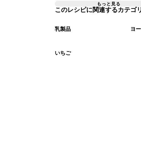
A
でのお持ち運びは可能です。お持ち運
もっと見る
このレシピに関連するカテゴ
こちら
でおすすめのラッピング方法を
A
乳製品
ヨ
いちご