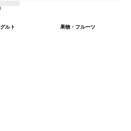
びの際は保冷剤を添え、お持ち運び後はすぐに冷蔵庫に入れ
リ
ご紹介しています。なお、要冷蔵のスイーツのため、お持ち
ーグルト
果物・フルーツ