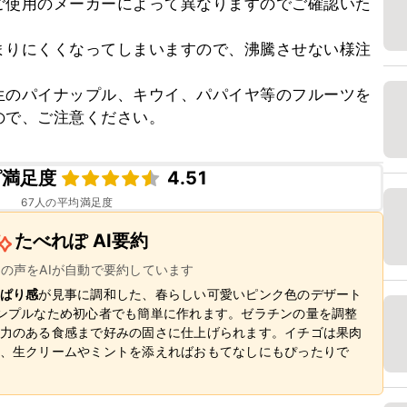
ご使用のメーカーによって異なりますのでご確認いた


まりにくくなってしまいますので、沸騰させない様注
生のパイナップル、キウイ、パパイヤ等のフルーツを
ので、ご注意ください。
ピ満足度
4.51
67
人の平均満足度
たべれぽ AI要約
ーの声をAIが自動で要約しています
ぱり感
が見事に調和した、春らしい可愛いピンク色のデザート
ンプルなため初心者でも簡単に作れます。ゼラチンの量を調整
力のある食感まで好みの固さに仕上げられます。イチゴは果肉
、生クリームやミントを添えればおもてなしにもぴったりで