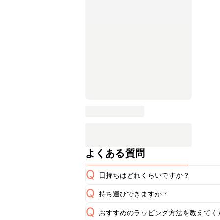
よくある質問
Q
日持ちはどれくらいですか？
Q
持ち運びできますか？
保存期間は冷蔵で当日中が目安です。
A
Q
おすすめのラッピング方法を教えてく
要冷蔵のスイーツのため長時間のお持
※日持ちは目安です。
こちら