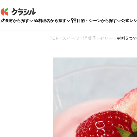
食材から探す
料理名から探す
目的・シーンから探す
公式レ
TOP
スイーツ
洋菓子
ゼリー
材料5つ