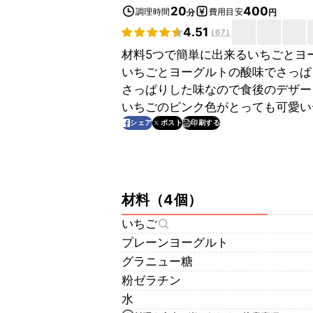
20
400
調理時間
費用目安
分
円
4.51
(
67
)
材料5つで簡単に出来るいちごとヨ
いちごとヨーグルトの酸味でさっぱ
さっぱりした味なので食後のデザー
いちごのピンク色がとっても可愛い
印刷する
シェア
ポスト
材料
（
4個
）
いちご
プレーンヨーグルト
グラニュー糖
粉ゼラチン
水