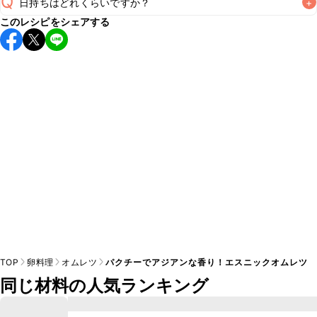
Q
日持ちはどれくらいですか？
+
このレシピをシェアする
保存期間は冷蔵で翌日中が目安です。なるべくお早めにお召
し上がりください。

A
※日持ちは目安です。
こちら
の注意事項をご確認の上、正し
TOP
卵料理
オムレツ
パクチーでアジアンな香り！エスニックオムレツ
同じ材料の人気ランキング