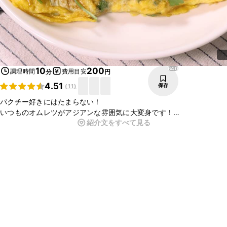
640
10
200
調理時間
費用目安
分
円
4.51
保存
(
11
)
パクチー好きにはたまらない！
いつものオムレツがアジアンな雰囲気に大変身です！
紹介文をすべて見る
具にもパクチー、トッピングにもパクチー！
スイートチリソースの甘みとレモンの酸味がとっても爽やかです。
おかずにはもちろん、おつまみにもぴったりですよ。