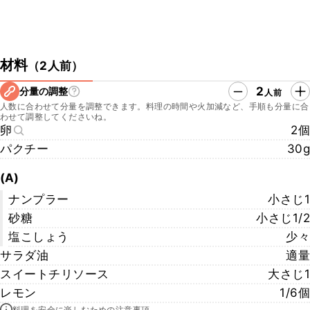
材料
（
2人前
）
2
分量の調整
人前
人数に合わせて分量を調整できます。料理の時間や火加減など、手順も分量に合
わせて調整してくださいね。
卵
2個
パクチー
30g
(A)
ナンプラー
小さじ1
砂糖
小さじ1/2
塩こしょう
少々
サラダ油
適量
スイートチリソース
大さじ1
レモン
1/6個
料理を安全に楽しむための注意事項