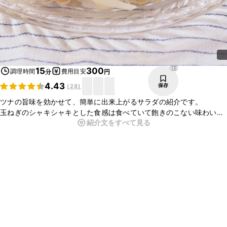
818
15
300
調理時間
費用目安
分
円
4.43
保存
(
28
)
ツナの旨味を効かせて、簡単に出来上がるサラダの紹介です。
玉ねぎのシャキシャキとした食感は食べていて飽きのこない味わいで
紹介文をすべて見る
す。からしのピリッとした辛味が全体を引き締め、味にまとまりを出
してくれます。
今夜の一品に作ってみてはいかがですか。