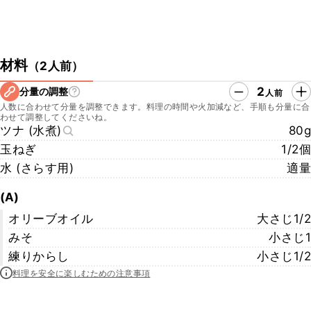
材料
（
2人前
）
2
分量の調整
人前
人数に合わせて分量を調整できます。料理の時間や火加減など、手順も分量に合
わせて調整してくださいね。
ツナ (水煮)
80g
玉ねぎ
1/2個
水 (さらす用)
適量
(A)
オリーブオイル
大さじ1/2
みそ
小さじ1
練りからし
小さじ1/2
料理を安全に楽しむための注意事項