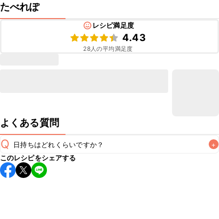
たべれぽ
レシピ満足度
4.43
28
人の平均満足度
よくある質問
Q
日持ちはどれくらいですか？
+
このレシピをシェアする
保存期間は冷蔵で当日中が目安です。なるべくお早めにお召
し上がりください。

A
※日持ちは目安です。
こちら
の注意事項をご確認の上、正し