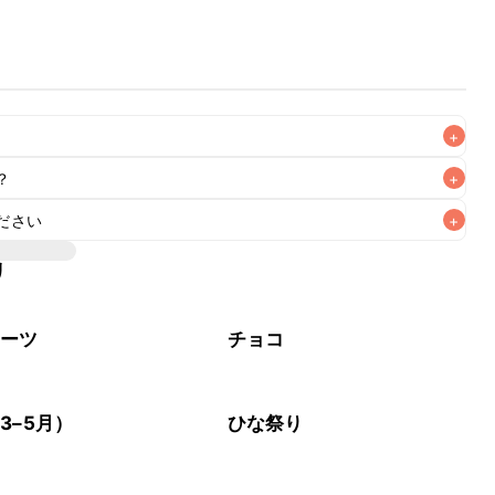
+
？
+
ださい
+
中、冷凍で1週間が目安です。冷凍保存した場合は冷蔵庫で自
リ
イーツ
チョコ
3–5月）
ひな祭り