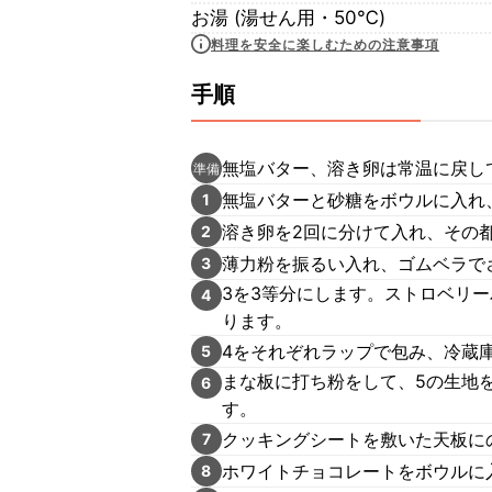
お湯 (湯せん用・50℃)
料理を安全に楽しむための注意事項
手順
無塩バター、溶き卵は常温に戻し
準備
無塩バターと砂糖をボウルに入れ
1
溶き卵を2回に分けて入れ、その
2
薄力粉を振るい入れ、ゴムベラで
3
3を3等分にします。ストロベリ
4
ります。
4をそれぞれラップで包み、冷蔵庫
5
まな板に打ち粉をして、5の生地
6
す。
クッキングシートを敷いた天板にの
7
ホワイトチョコレートをボウルに
8