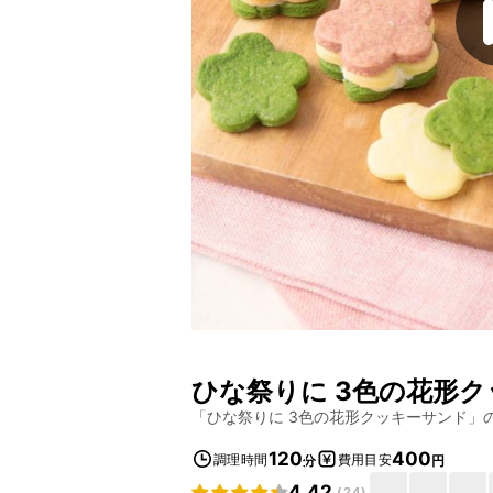
ひな祭りに 3色の花形
「
ひな祭りに 3色の花形クッキーサンド
」
120
400
調理時間
費用目安
分
円
4.42
(
24
)