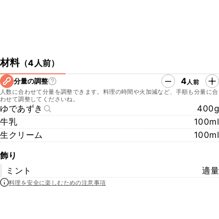
材料
（
4人前
）
4
分量の調整
人前
人数に合わせて分量を調整できます。料理の時間や火加減など、手順も分量に合
わせて調整してくださいね。
ゆであずき
400g
牛乳
100ml
生クリーム
100ml
飾り
ミント
適量
料理を安全に楽しむための注意事項