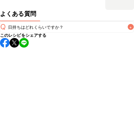
よくある質問
Q
日持ちはどれくらいですか？
+
このレシピをシェアする
保存期間は冷凍で1週間が目安です。なるべくお早めにお召し
上がりください。

A
※日持ちは目安です。
こちら
の注意事項をご確認の上、正し