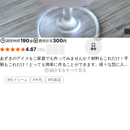
3455
190
300
調理時間
費用目安
分
円
4.67
保存
(
55
)
あずきのアイスをご家庭でも作ってみませんか？材料もこれだけ！手
順もこれだけ！とっても簡単に作ることができます。様々な型に入れ
紹介文をすべて見る
て作ってみても可愛いく仕上がります。暑い日もこれがあれば乗り越
えられるかも！ぜひ作ってみてくださいね。
#
生クリーム
#
牛乳
#
乳製品