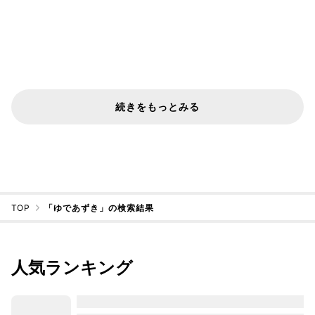
続きをもっとみる
TOP
「ゆであずき」の検索結果
人気ランキング