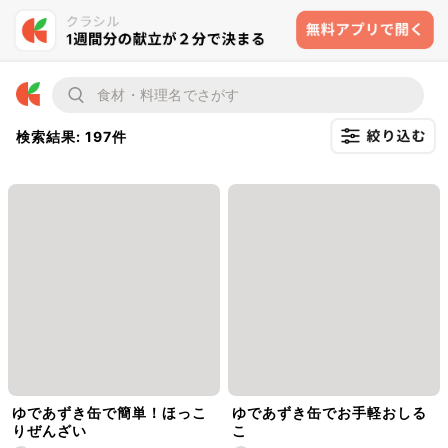
検索結果: 197件
ゆであずき缶で簡単！ほっこ
ゆであずき缶でお手軽おしる
りぜんざい
こ