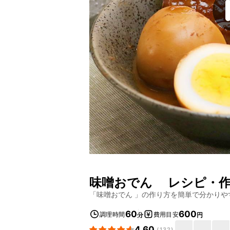
味噌おでん
レシピ・作
「
味噌おでん
」の作り方を簡単で分かりや
60
600
調理時間
費用目安
分
円
4.60
(
132
)