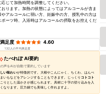
応じて加熱時間を調整してください。

ております。加熱の状態によってはアルコールが含ま
様やアルコールに弱い方、妊娠中の方、授乳中の方は
スポーツ時、入浴時はアルコールの摂取をお控えくだ
ピ満足度
4.60
132
人の平均満足度
たべれぽ AI要約
ーの声をAIが自動で要約しています
しい味わい
が特徴的です。大根やこんにゃく、ちくわ、はんぺ
まいもなどをアレンジすることもできます。じっくり
コトコト
こりとした温かさが感じられます。具材に十字の切り込みを入
くなります。圧力鍋でも美味しく作れますよ。