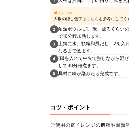
大根は片面に十字の切りこみを入
1
ポイント
大根の隠し包丁は
こちら
を参考にしてく
耐熱ボウルに1、米、被るくらいの
2
で10分程加熱します。
土鍋に水、顆粒和風だし、2を入
3
なるまで煮ます。
(B)を入れて中火で熱しながら
4
して30分程煮ます。
具材に味が染みたら完成です。
5
コツ・ポイント
ご使用の電子レンジの機種や耐熱