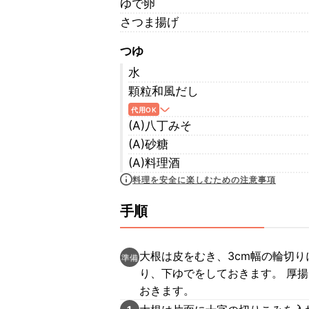
ゆで卵
さつま揚げ
つゆ
水
顆粒和風だし
代用OK
(A)八丁みそ
(A)砂糖
(A)料理酒
料理を安全に楽しむための注意事項
手順
大根は皮をむき、3cm幅の輪切
準備
り、下ゆでをしておきます。 厚揚
おきます。