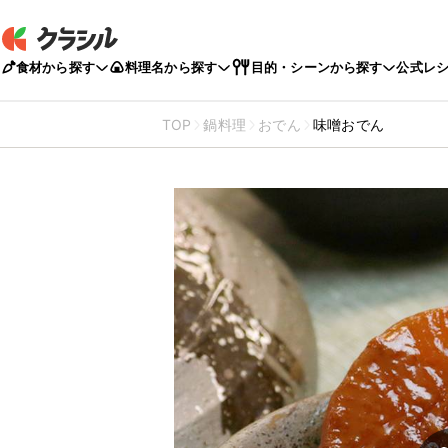
食材から探す
料理名から探す
目的・シーンから探す
公式レ
TOP
鍋料理
おでん
味噌おでん