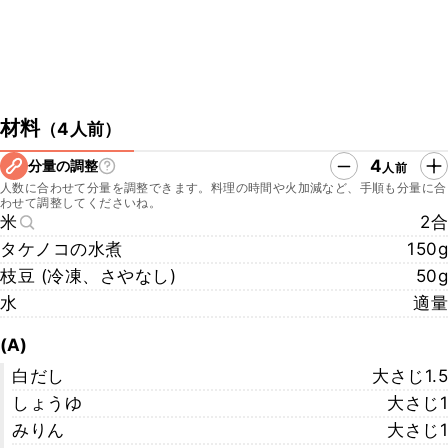
材料
（
4人前
）
4
分量の調整
人前
人数に合わせて分量を調整できます。料理の時間や火加減など、手順も分量に合
わせて調整してくださいね。
米
2合
タケノコの水煮
150g
枝豆 (冷凍、さやなし)
50g
水
適量
(A)
白だし
大さじ1.5
しょうゆ
大さじ1
みりん
大さじ1