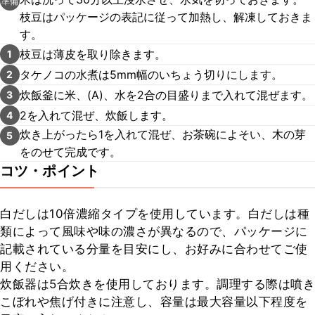
準備
枝豆はパッケージの表記に従って加熱し、解凍しておきま
す。
枝豆は薄皮を取り除きます。
1
タケノコの水煮は5mm幅のいちょう切りにします。
2
炊飯釜に米、(A)、水を2合の目盛りまで入れて混ぜます。
3
2を入れて混ぜ、炊飯します。
4
炊き上がったら1を入れて混ぜ、お茶碗によそい、木の芽
5
をのせて完成です。
コツ・ポイント
白だしは10倍濃縮タイプを使用しています。白だしは種
類によって風味や味の濃さが異なるので、パッケージに
記載されている分量を目安にし、お好みに合わせてご使
用ください。

炊飯器は5合炊きを使用しております。調理する際は噴き
こぼれや焦げ付きに注意し、容量は最大容量以下程度を