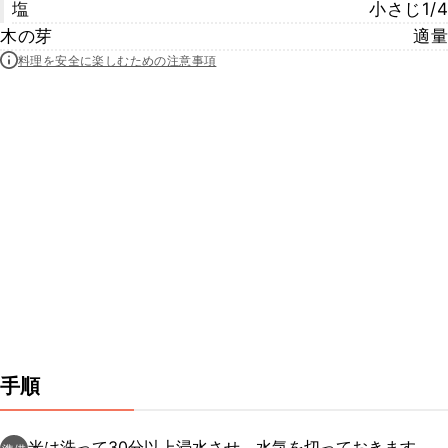
塩
小さじ1/4
木の芽
適量
料理を安全に楽しむための注意事項
手順
米は洗って30分以上浸水させ、水気を切っておきます。