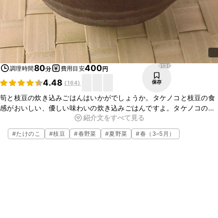
8130
80
400
調理時間
費用目安
分
円
4.48
保存
(
164
)
筍と枝豆の炊き込みごはんはいかがでしょうか。タケノコと枝豆の食
感がおいしい、優しい味わいの炊き込みごはんですよ。タケノコの水
紹介文をすべて見る
煮や白だしを使用することで、お手軽にお作りいただけますよ。ぜひ
お試しくださいね。
#
たけのこ
#
枝豆
#
春野菜
#
夏野菜
#
春（3–5月）