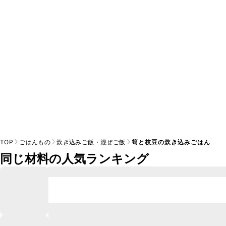
A
※日持ちは目安です。
こちら
の注意事項をご確認の上、正し
TOP
ごはんもの
炊き込みご飯・混ぜご飯
筍と枝豆の炊き込みごはん
同じ材料の人気ランキング