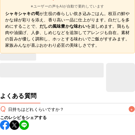
※ユーザーの声をAIが自動で要約しています
シャキシャキの筍
が主役の春らしい炊き込みごはん。枝豆の鮮や
かな緑が彩りを添え、香り高い一品に仕上がります。白だしを多
めにすることで、
だしの風味豊かな味わい
を楽しめます。鶏もも
肉や油揚げ、人参、しめじなどを追加してアレンジも自在。素材
の旨みが優しく調和し、ホッとする味わいでご飯がすすみます。
家族みんなが喜ぶおかわり必至の美味しさです。
よくある質問
Q
日持ちはどれくらいですか？
+
このレシピをシェアする
保存期間は冷蔵で当日中が目安です。なるべくお早めにお召
し上がりください。
