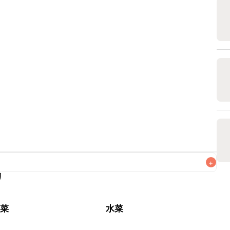
+
リ
なるべくお早めにお召し上がりください。

野菜
水菜