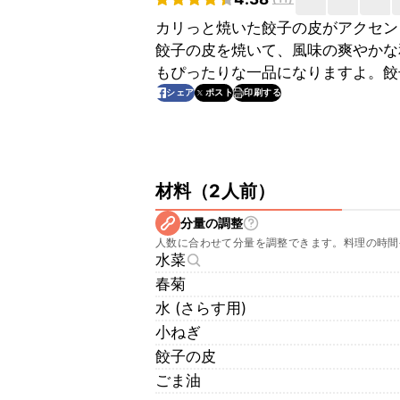
カリっと焼いた餃子の皮がアクセン
餃子の皮を焼いて、風味の爽やかな
もぴったりな一品になりますよ。餃
印刷する
シェア
ポスト
材料
（
2人前
）
分量の調整
人数に合わせて分量を調整できます。料理の時間
水菜
春菊
水 (さらす用)
小ねぎ
餃子の皮
ごま油