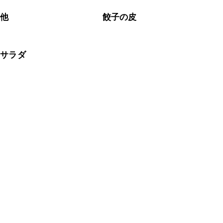
の他
餃子の皮
風サラダ