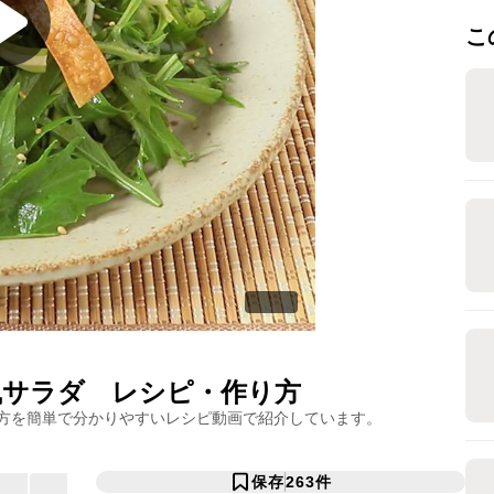
こ
風サラダ
レシピ・作り方
方を簡単で分かりやすいレシピ動画で紹介しています。
保存
263
件