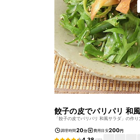
餃子の皮でパリパリ 和
「
餃子の皮でパリパリ 和風サラダ
」の作り
20
200
調理時間
費用目安
分
円
4.38
(
11
)