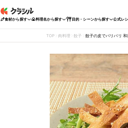
食材から探す
料理名から探す
目的・シーンから探す
公式レ
TOP
肉料理
餃子
餃子の皮でパリパリ 和