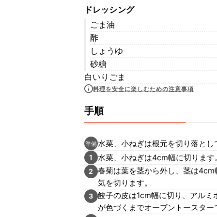
ドレッシング
ごま油
酢
しょうゆ
砂糖
白いりごま
料理を安全に楽しむための注意事項
手順
水菜、小ねぎは根元を切り落とし
準備
水菜、小ねぎは4cm幅に切ります
1
春菊は葉を茎から外し、茎は4c
2
気を切ります。
餃子の皮は1cm幅に切り、アル
3
が色づくまでオーブントースター