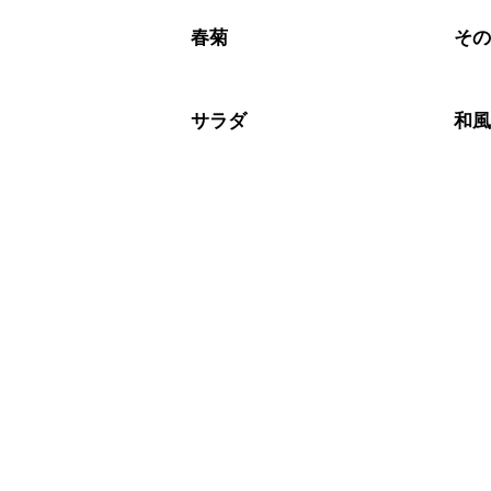
春菊
そ
サラダ
和