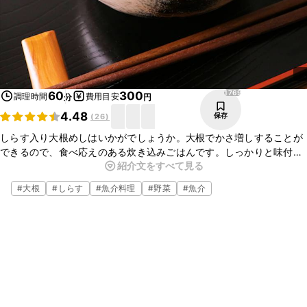
1769
60
300
調理時間
費用目安
分
円
4.48
保存
(
26
)
しらす入り大根めしはいかがでしょうか。大根でかさ増しすることが
できるので、食べ応えのある炊き込みごはんです。しっかりと味付け
紹介文をすべて見る
しているので、おかずがなくても満足できる一品ですよ。簡単にお作
りいただけますので、ぜひお試しくださいね。
#
大根
#
しらす
#
魚介料理
#
野菜
#
魚介