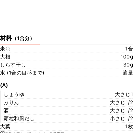
材料
（
1合分
）
米
1合
大根
100g
しらす干し
30g
水 (1合の目盛まで)
適量
(A)
しょうゆ
大さじ1
みりん
大さじ1/2
酒
大さじ1/2
顆粒和風だし
小さじ1/2
大葉
1枚