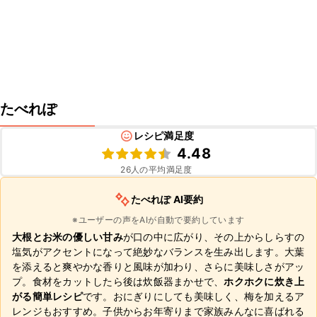
たべれぽ
レシピ満足度
4.48
26
人の平均満足度
たべれぽ AI要約
※ユーザーの声をAIが自動で要約しています
大根とお米の優しい甘み
が口の中に広がり、その上からしらすの
塩気がアクセントになって絶妙なバランスを生み出します。大葉
を添えると爽やかな香りと風味が加わり、さらに美味しさがアッ
プ。食材をカットしたら後は炊飯器まかせで、
ホクホクに炊き上
がる簡単レシピ
です。おにぎりにしても美味しく、梅を加えるア
レンジもおすすめ。子供からお年寄りまで家族みんなに喜ばれる