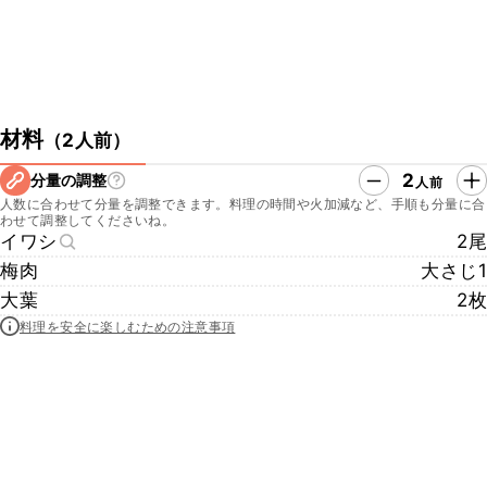
材料
（
2人前
）
2
分量の調整
人前
人数に合わせて分量を調整できます。料理の時間や火加減など、手順も分量に合
わせて調整してくださいね。
イワシ
2尾
梅肉
大さじ1
大葉
2枚
料理を安全に楽しむための注意事項