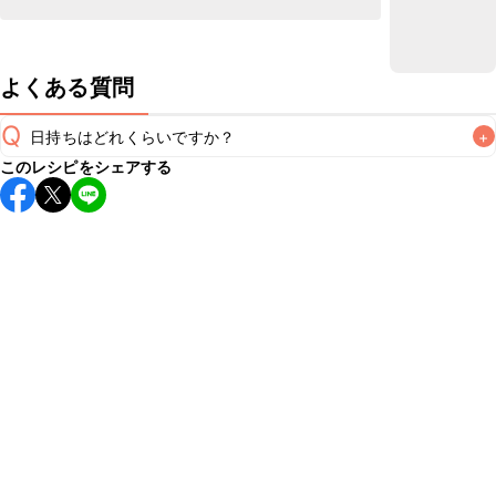
よくある質問
Q
日持ちはどれくらいですか？
+
このレシピをシェアする
保存期間は冷蔵で翌日中が目安です。なるべくお早めにお召
し上がりください。

A
※日持ちは目安です。
こちら
の注意事項をご確認の上、正し