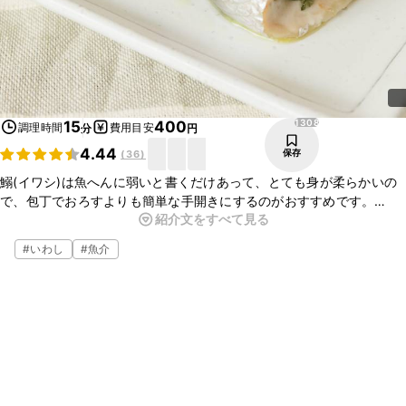
1308
15
400
調理時間
費用目安
分
円
4.44
保存
(
36
)
鰯(イワシ)は魚へんに弱いと書くだけあって、とても身が柔らかいの
で、包丁でおろすよりも簡単な手開きにするのがおすすめです。
紹介文をすべて見る
味付けは梅肉だけですが、旨味も塩気も十分。
オーブントースターで香ばしく焼いて召し上がれ！
#
いわし
#
魚介