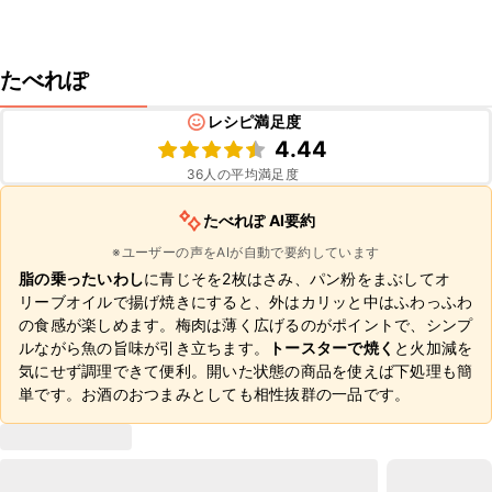
たべれぽ
レシピ満足度
4.44
36
人の平均満足度
たべれぽ AI要約
※ユーザーの声をAIが自動で要約しています
脂の乗ったいわし
に青じそを2枚はさみ、パン粉をまぶしてオ
リーブオイルで揚げ焼きにすると、外はカリッと中はふわっふわ
の食感が楽しめます。梅肉は薄く広げるのがポイントで、シンプ
ルながら魚の旨味が引き立ちます。
トースターで焼く
と火加減を
気にせず調理できて便利。開いた状態の商品を使えば下処理も簡
単です。お酒のおつまみとしても相性抜群の一品です。