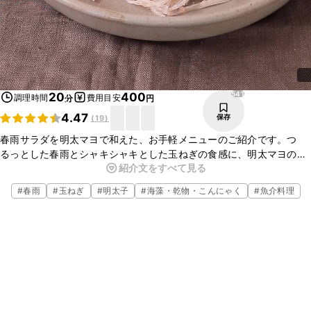
541
20
400
調理時間
費用目安
分
円
4.47
保存
(
19
)
春雨サラダを明太マヨで和えた、お手軽メニューのご紹介です。つ
るっとした春雨とシャキシャキとした玉ねぎの食感に、明太マヨの相
紹介文をすべて見る
性がバッチリです。お好みできゅうりを加えても、美味しくお作りい
ただけます。ぜひお試しください。
#
春雨
#
玉ねぎ
#
明太子
#
海藻・乾物・こんにゃく
#
魚介料理