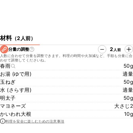
材料
（
2人前
）
2
分量の調整
人前
人数に合わせて分量を調整できます。料理の時間や火加減など、手順も分量に合
わせて調整してくださいね。
春雨
50g
お湯 (ゆで用)
適量
玉ねぎ
50g
水 (さらす用)
適量
明太子
50g
マヨネーズ
大さじ2
かいわれ大根
10g
料理を安全に楽しむための注意事項