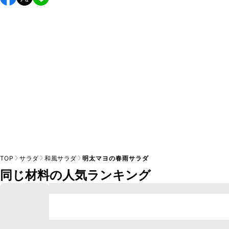
し上がりください。

A
※日持ちは目安です。
こちら
の注意事項をご確認の上、正し
TOP
サラダ
和風サラダ
明太マヨの春雨サラダ
同じ材料の人気ランキング