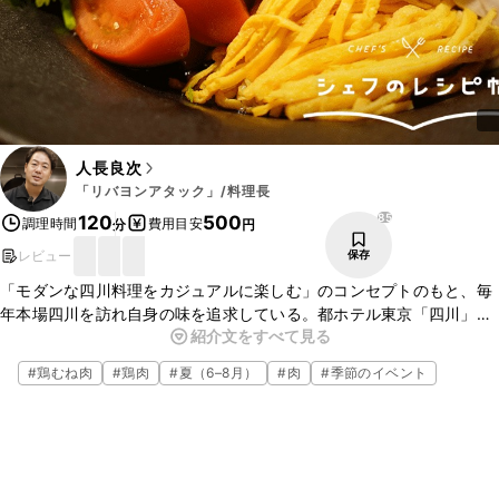
人長良次
「リバヨンアタック」/料理長
85
120
500
調理時間
費用目安
分
円
レビュー
保存
「モダンな四川料理をカジュアルに楽しむ」のコンセプトのもと、毎
年本場四川を訪れ自身の味を追求している。都ホテル東京「四川」で
紹介文をすべて見る
キャリアをスタートし、虎ノ門「頤和園」副料理長を経て、東京・日
本橋「リバヨンアタック」の料理長を務める、人長良次シェフに教え
#
鶏むね肉
#
鶏肉
#
夏（6–8月）
#
肉
#
季節のイベント
ていただいたレシピ、冷やし中華のご紹介です。本格的な冷やし中華
をご家庭でお作りいただけますよ。是非チャレンジしてみてください
ね。