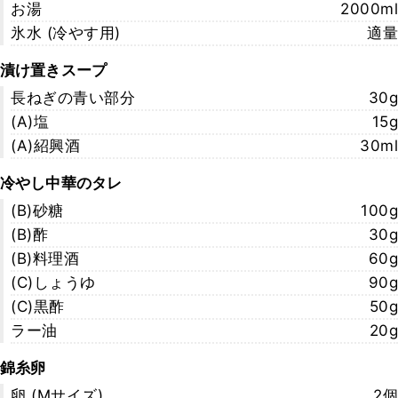
お湯
2000ml
氷水 (冷やす用)
適量
漬け置きスープ
長ねぎの青い部分
30g
(A)塩
15g
(A)紹興酒
30ml
冷やし中華のタレ
(B)砂糖
100g
(B)酢
30g
(B)料理酒
60g
(C)しょうゆ
90g
(C)黒酢
50g
ラー油
20g
錦糸卵
卵 (Mサイズ)
2個