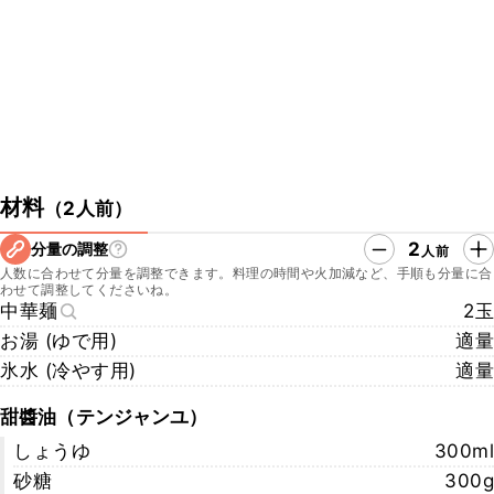
▼クラシル公式SNSはこちら
・クラシルYouTube
https://youtu.be/nBI3qJ0ajWA
・クラシルTikTok
https://www.tiktok.com/@kurashiru.com
・クラシルInstagram
https://www.instagram.com/kurashiru/
・クラシルX
https://twitter.com/kurashiru0119
材料
（
2人前
）
2
分量の調整
人前
人数に合わせて分量を調整できます。料理の時間や火加減など、手順も分量に合
わせて調整してくださいね。
中華麺
2玉
お湯 (ゆで用)
適量
氷水 (冷やす用)
適量
甜醬油（テンジャンユ）
しょうゆ
300ml
砂糖
300g