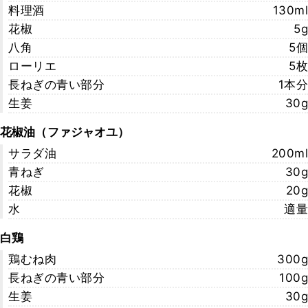
料理酒
130ml
花椒
5g
八角
5個
ローリエ
5枚
長ねぎの青い部分
1本分
生姜
30g
花椒油（ファジャオユ）
サラダ油
200ml
青ねぎ
30g
花椒
20g
水
適量
白鶏
鶏むね肉
300g
長ねぎの青い部分
100g
生姜
30g