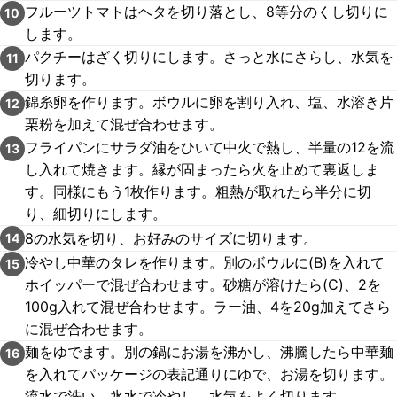
フルーツトマトはヘタを切り落とし、8等分のくし切りに
10
します。
パクチーはざく切りにします。さっと水にさらし、水気を
11
切ります。
錦糸卵を作ります。ボウルに卵を割り入れ、塩、水溶き片
12
栗粉を加えて混ぜ合わせます。
フライパンにサラダ油をひいて中火で熱し、半量の12を流
13
し入れて焼きます。縁が固まったら火を止めて裏返しま
す。同様にもう1枚作ります。粗熱が取れたら半分に切
り、細切りにします。
8の水気を切り、お好みのサイズに切ります。
14
冷やし中華のタレを作ります。別のボウルに(B)を入れて
15
ホイッパーで混ぜ合わせます。砂糖が溶けたら(C)、2を
100g入れて混ぜ合わせます。ラー油、4を20g加えてさら
に混ぜ合わせます。
麺をゆでます。別の鍋にお湯を沸かし、沸騰したら中華麺
16
を入れてパッケージの表記通りにゆで、お湯を切ります。
流水で洗い、氷水で冷やし、水気をよく切ります。