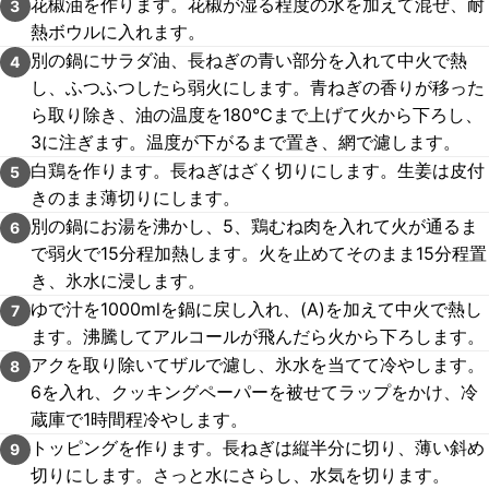
花椒油を作ります。花椒が湿る程度の水を加えて混ぜ、耐
3
熱ボウルに入れます。
別の鍋にサラダ油、長ねぎの青い部分を入れて中火で熱
4
し、ふつふつしたら弱火にします。青ねぎの香りが移った
ら取り除き、油の温度を180℃まで上げて火から下ろし、
3に注ぎます。温度が下がるまで置き、網で濾します。
白鶏を作ります。長ねぎはざく切りにします。生姜は皮付
5
きのまま薄切りにします。
別の鍋にお湯を沸かし、5、鶏むね肉を入れて火が通るま
6
で弱火で15分程加熱します。火を止めてそのまま15分程置
き、氷水に浸します。
ゆで汁を1000mlを鍋に戻し入れ、(A)を加えて中火で熱し
7
ます。沸騰してアルコールが飛んだら火から下ろします。
アクを取り除いてザルで濾し、氷水を当てて冷やします。
8
6を入れ、クッキングペーパーを被せてラップをかけ、冷
蔵庫で1時間程冷やします。
トッピングを作ります。長ねぎは縦半分に切り、薄い斜め
9
切りにします。さっと水にさらし、水気を切ります。