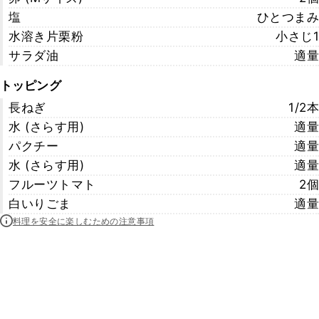
塩
ひとつまみ
水溶き片栗粉
小さじ1
サラダ油
適量
トッピング
長ねぎ
1/2本
水 (さらす用)
適量
パクチー
適量
水 (さらす用)
適量
フルーツトマト
2個
白いりごま
適量
料理を安全に楽しむための注意事項