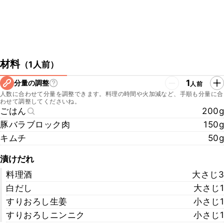
材料
（
1人前
）
1
分量の調整
人前
人数に合わせて分量を調整できます。料理の時間や火加減など、手順も分量に合
わせて調整してくださいね。
ごはん
200g
豚バラブロック肉
150g
キムチ
50g
漬けだれ
料理酒
大さじ3
白だし
大さじ1
すりおろし生姜
小さじ1
すりおろしニンニク
小さじ1