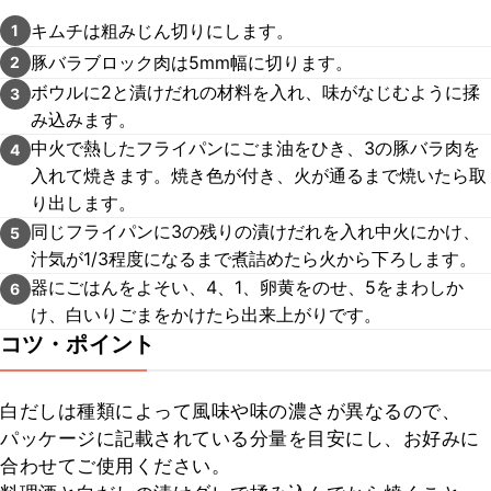
キムチは粗みじん切りにします。
1
豚バラブロック肉は5mm幅に切ります。
2
ボウルに2と漬けだれの材料を入れ、味がなじむように揉
3
み込みます。
中火で熱したフライパンにごま油をひき、3の豚バラ肉を
4
入れて焼きます。焼き色が付き、火が通るまで焼いたら取
り出します。
同じフライパンに3の残りの漬けだれを入れ中火にかけ、
5
汁気が1/3程度になるまで煮詰めたら火から下ろします。
器にごはんをよそい、4、1、卵黄をのせ、5をまわしか
6
け、白いりごまをかけたら出来上がりです。
コツ・ポイント
白だしは種類によって風味や味の濃さが異なるので、
パッケージに記載されている分量を目安にし、お好みに
合わせてご使用ください。
