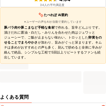
34
人の平均満足度
たべれぽ AI要約
※ユーザーの声をAIが自動で要約しています
豚バラ肉や豚こまなど手軽な食材
で作れる、旨辛どんぶりです。
漬けだれに醤油・白だし・みりんを合わせた肉はジュワッと
ジューシーで、ご飯が止まらない味わい。トロッとした
卵黄をの
せることでまろやかさ
が加わり、旨みがぐっと深まります。キム
チは多めがおすすめとの声も多く、刻んで炒めると全体に辛みが
絡んで絶品。シンプルな工程で5回以上リピートするファンも続
出しています。
よくある質問