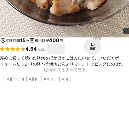
4130
15
400
調理時間
費用目安
分
円
4.54
保存
(
34
)
厚めに切って焼いた豚肉をほかほかごはんにのせて、いただくボ
リュームたっぷりの豚バラ焼肉どんぶりです。トッピングにのせたキ
紹介文をすべて見る
ムチの辛味と卵黄のまろやかさが味のアクセントになります。時間の
ないときでも簡単に作れるのでおすすめです。
#
豚バラ肉
#
豚肉
#
キムチ
#
肉