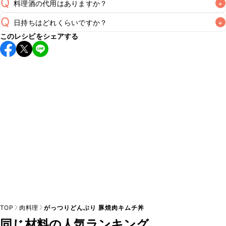
Q
料理酒の代用はありますか？
+
Q
日持ちはどれくらいですか？
+
A
このレシピをシェアする
こちらのレシピは出来たてをお召し上がりいただくことをお
すすめします。

A
※日持ちは目安です。
こちら
の注意事項をご確認の上、正し
TOP
肉料理
がっつりどんぶり 豚焼肉キムチ丼
同じ材料の人気ランキング