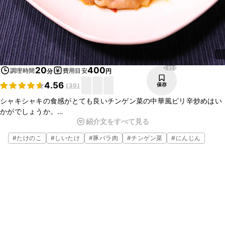
2858
20
400
調理時間
費用目安
分
円
4.56
保存
(
30
)
シャキシャキの食感がとても良いチンゲン菜の中華風ピリ辛炒めはい
かがでしょうか。
紹介文をすべて見る
冷蔵庫の残り野菜を使って簡単にパパッと作れ、ご飯以外に、麺にも
よく合います。
#
たけのこ
#
しいたけ
#
豚バラ肉
#
チンゲン菜
#
にんじん
忙しい時や、もう一品欲しい時などに、ぜひお試しくださいね。