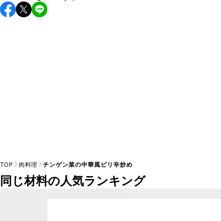
保存期間は冷蔵で翌日中が目安です。なるべくお早めにお召
し上がりください。

A
※日持ちは目安です。
こちら
の注意事項をご確認の上、正し
TOP
肉料理
チンゲン菜の中華風ピリ辛炒め
同じ材料の人気ランキング