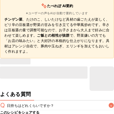
たべれぽ AI要約
※ユーザーの声をAIが自動で要約しています
チンゲン菜
、たけのこ、しいたけなど具材の歯ごたえが楽しく、
ピリ辛の豆板醤が野菜の甘みを引き立てる中華風炒めです。辛さ
は豆板醤の量で調整可能なので、お子さまから大人まで好みに合
わせて楽しめます。
ご飯との相性が抜群
で、野菜嫌いの方でも
「お店の味みたい」と大好評の本格的な仕上がりになります。具
材はアレンジ自在で、豚肉や玉ねぎ、エリンギを加えてもおいし
く作れますよ。
よくある質問
Q
日持ちはどれくらいですか？
+
このレシピをシェアする