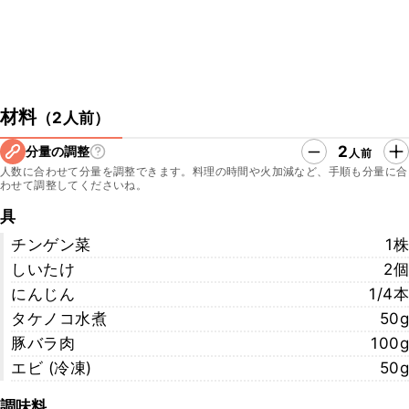
材料
（
2人前
）
2
分量の調整
人前
人数に合わせて分量を調整できます。料理の時間や火加減など、手順も分量に合
わせて調整してくださいね。
具
チンゲン菜
1株
しいたけ
2個
にんじん
1/4本
タケノコ水煮
50g
豚バラ肉
100g
エビ (冷凍)
50g
調味料