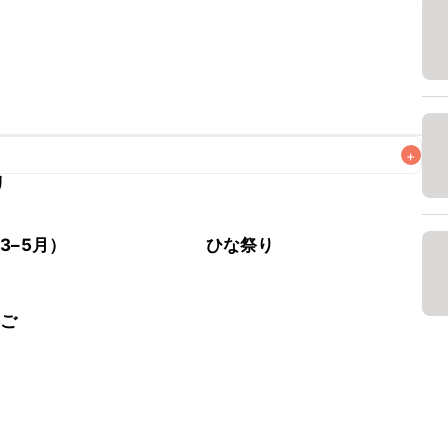
+
リ
なるべくお早めにお召し上がりください。

3–5月）
ひな祭り
ちご