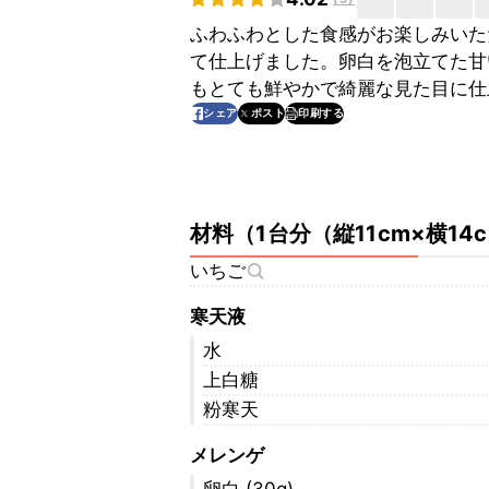
ふわふわとした食感がお楽しみいた
て仕上げました。卵白を泡立てた甘
もとても鮮やかで綺麗な見た目に仕
印刷する
シェア
ポスト
材料
（
1台分（縦11cm×横14
いちご
寒天液
水
上白糖
粉寒天
メレンゲ