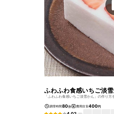
ふわふわ食感いちご淡雪
「
ふわふわ食感いちご淡雪かん
」の作り方
80
400
調理時間
費用目安
分
円
4.02
(
5
)