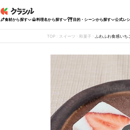
食材から探す
料理名から探す
目的・シーンから探す
公式レ
TOP
スイーツ
和菓子
ふわふわ食感いち