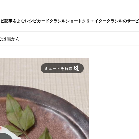
シピ
記事をよむ
レシピカード
クラシルショート
クリエイター
クラシルのサー
ご淡雪かん
ミュートを解除