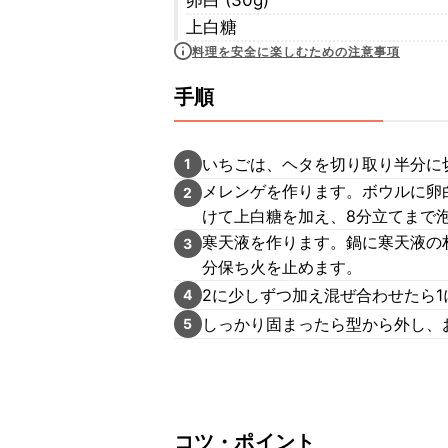
卵白 (30g)
上白糖
料理を安全に楽しむための注意事項
手順
いちごは、ヘタを切り取り半分に
1
メレンゲを作ります。ボウルに卵
2
けて上白糖を加え、8分立てまで
寒天液を作ります。鍋に寒天液の
3
分保ち火を止めます。
2に少しずつ加え混ぜ合わせたら
4
しっかり固まったら型から外し、
5
コツ・ポイント