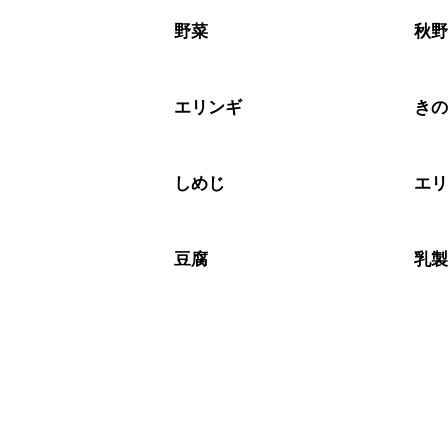
A
※日持ちは目安です。
こちら
野菜
秋
エリンギ
き
しめじ
エ
豆腐
乳