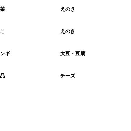
野菜
えのき
のこ
えのき
リンギ
大豆・豆腐
製品
チーズ