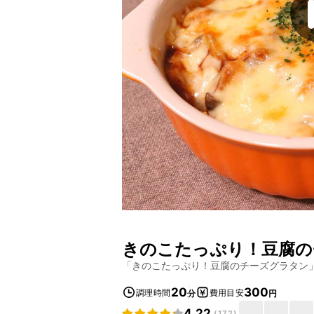
きのこたっぷり！豆腐の
「
きのこたっぷり！豆腐のチーズグラタン
20
300
調理時間
費用目安
分
円
4.22
(
172
)