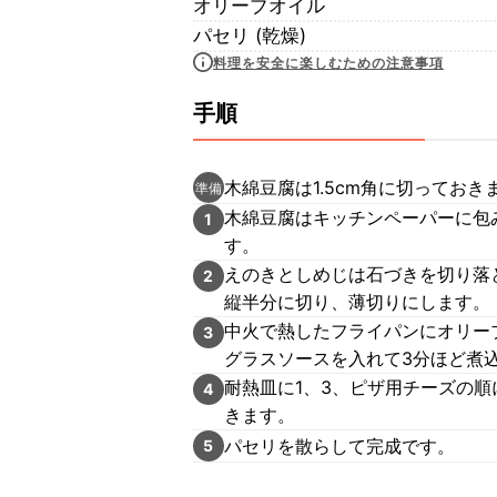
オリーブオイル
パセリ (乾燥)
料理を安全に楽しむための注意事項
手順
木綿豆腐は1.5cm角に切っておき
準備
木綿豆腐はキッチンペーパーに包
1
す。
えのきとしめじは石づきを切り落
2
縦半分に切り、薄切りにします。
中火で熱したフライパンにオリー
3
グラスソースを入れて3分ほど煮
耐熱皿に1、3、ピザ用チーズの
4
きます。
パセリを散らして完成です。
5