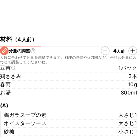
材料
（
4人前
）
4
分量の調整
人前
人数に合わせて分量を調整できます。料理の時間や火加減など、手順も分量に合
わせて調整してくださいね。
豆苗
1パック
鶏ささみ
2本
春雨
10g
お湯
800ml
(A)
鶏ガラスープの素
大さじ1
オイスターソース
大さじ1
砂糖
小さじ1