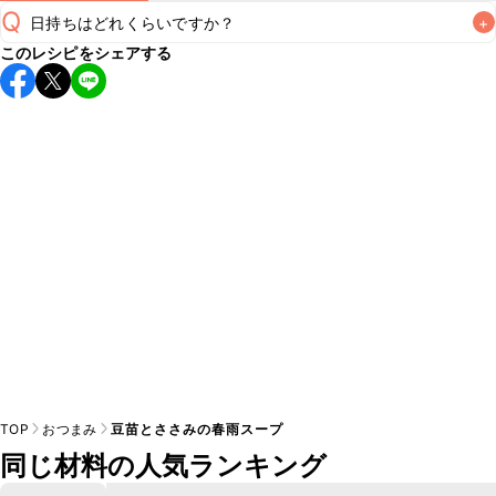
Q
日持ちはどれくらいですか？
+
このレシピをシェアする
保存期間は冷蔵で翌日中が目安です。なるべくお早めにお召
し上がりください。

A
※日持ちは目安です。
こちら
の注意事項をご確認の上、正し
TOP
おつまみ
豆苗とささみの春雨スープ
同じ材料の人気ランキング