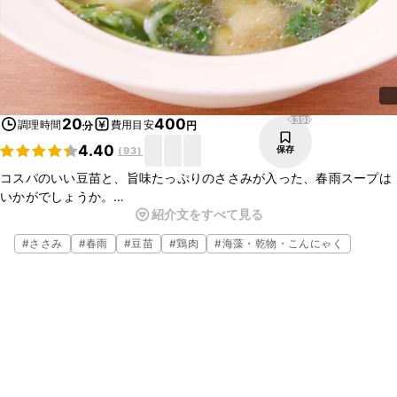
8398
20
400
調理時間
費用目安
分
円
4.40
保存
(
93
)
コスパのいい豆苗と、旨味たっぷりのささみが入った、春雨スープは
いかがでしょうか。
紹介文をすべて見る
食べ応え抜群なので、朝食やランチのお供にもぴったりですよ。
忙しい時でも手軽にぱぱっと作れるので、是非作ってみてください
#
ささみ
#
春雨
#
豆苗
#
鶏肉
#
海藻・乾物・こんにゃく
ね。