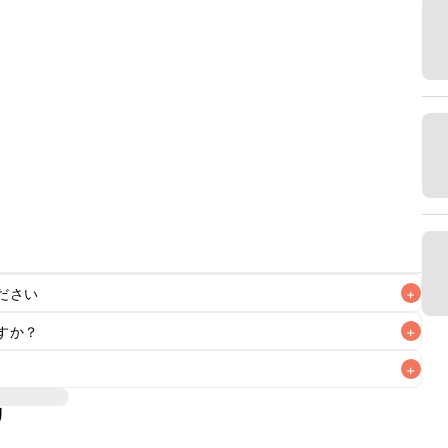
ださい
+
すか？
+
+
冷蔵で当日中が目安です。それ以上保存したい場合は冷凍で
とをおすすめいたします。冷凍保存した場合は冷蔵庫で解凍
リ
レシピをご紹介しております。ぜひ参考にしてみてください