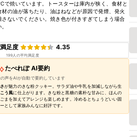
00℃で焼いています。トースターは庫内が狭く、食材と
食材の油が落ちたり、油はねなどが原因で発煙、発火
離さないでください。焼き色が付きすぎてしまう場合
い。
ピ満足度
4.35
199
人の平均満足度
たべれぽ AI要約
ーの声をAIが自動で要約しています
さ
が魅力のきな粉クッキー。サラダ油や牛乳を加減しながら生
こう風
に仕上がります。きな粉と黒糖の素朴な甘みに、ほんの
ごまを加えてアレンジも楽しめます。冷めるとちょうどいい固
ーとして家族みんなに好評です。