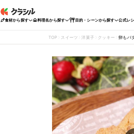
食材から探す
料理名から探す
目的・シーンから探す
公式レ
TOP
スイーツ
洋菓子
クッキー
卵もバ