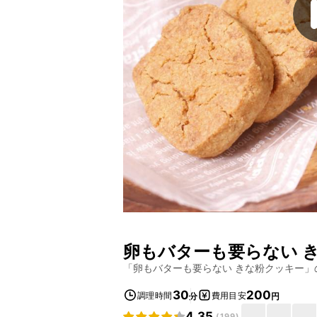
卵もバターも要らない 
「
卵もバターも要らない きな粉クッキー
」
30
200
調理時間
費用目安
分
円
4.35
(
199
)