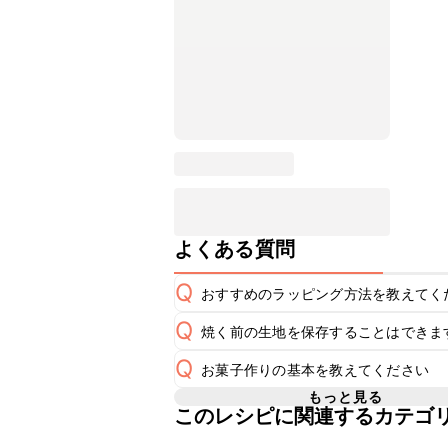
よくある質問
Q
おすすめのラッピング方法を教えてく
Q
焼く前の生地を保存することはできま
A
こちら
Q
お菓子作りの基本を教えてください
焼く前の生地（成形後）の保存期間は
A
保存し、1週間を目安に焼き上げるこ
もっと見る
このレシピに関連するカテゴ
こちら
で「手づくりの基本」に関する
A