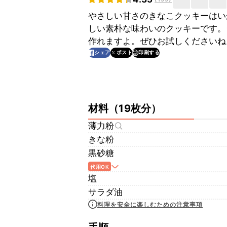
やさしい甘さのきなこクッキーはい
しい素朴な味わいのクッキーです。
作れますよ。ぜひお試しくださいね
印刷する
シェア
ポスト
材料
（
19枚分
）
薄力粉
きな粉
黒砂糖
代用OK
塩
サラダ油
料理を安全に楽しむための注意事項