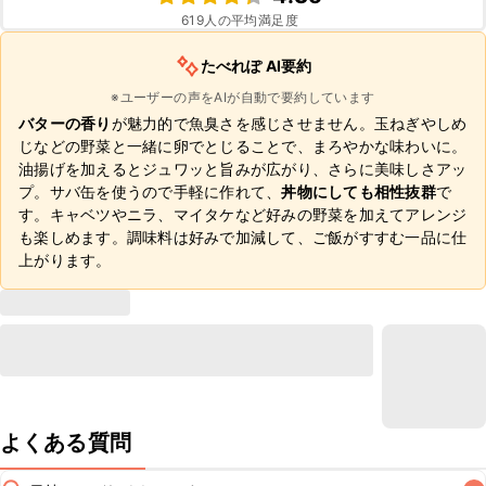
619
人の平均満足度
たべれぽ AI要約
※ユーザーの声をAIが自動で要約しています
バターの香り
が魅力的で魚臭さを感じさせません。玉ねぎやしめ
じなどの野菜と一緒に卵でとじることで、まろやかな味わいに。
油揚げを加えるとジュワッと旨みが広がり、さらに美味しさアッ
プ。サバ缶を使うので手軽に作れて、
丼物にしても相性抜群
で
す。キャベツやニラ、マイタケなど好みの野菜を加えてアレンジ
も楽しめます。調味料は好みで加減して、ご飯がすすむ一品に仕
上がります。
よくある質問