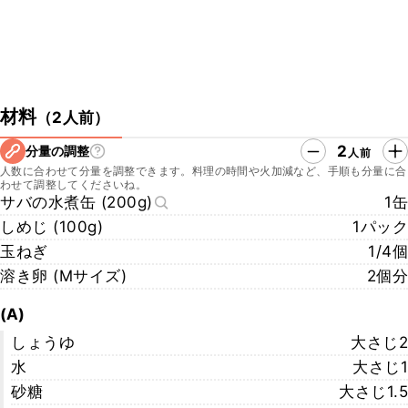
材料
（
2人前
）
2
分量の調整
人前
人数に合わせて分量を調整できます。料理の時間や火加減など、手順も分量に合
わせて調整してくださいね。
サバの水煮缶 (200g)
1缶
しめじ (100g)
1パック
玉ねぎ
1/4個
溶き卵 (Mサイズ)
2個分
(A)
しょうゆ
大さじ2
水
大さじ1
砂糖
大さじ1.5