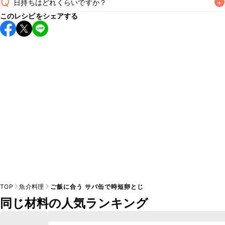
Q
日持ちはどれくらいですか？
+
このレシピをシェアする
保存期間は冷蔵で翌日中が目安です。なるべくお早めにお召
し上がりください。

A
※日持ちは目安です。
こちら
の注意事項をご確認の上、正し
TOP
魚介料理
ご飯に合う サバ缶で時短卵とじ
同じ材料の人気ランキング