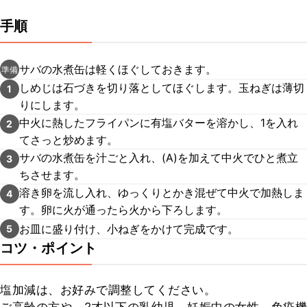
手順
サバの水煮缶は軽くほぐしておきます。
準備
しめじは石づきを切り落としてほぐします。玉ねぎは薄切
1
りにします。
中火に熱したフライパンに有塩バターを溶かし、1を入れ
2
てさっと炒めます。
サバの水煮缶を汁ごと入れ、(A)を加えて中火でひと煮立
3
ちさせます。
溶き卵を流し入れ、ゆっくりとかき混ぜて中火で加熱しま
4
す。卵に火が通ったら火から下ろします。
お皿に盛り付け、小ねぎをかけて完成です。
5
コツ・ポイント
塩加減は、お好みで調整してください。
