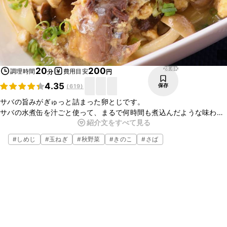
28.6K
20
200
調理時間
費用目安
分
円
4.35
保存
(
619
)
サバの旨みがぎゅっと詰まった卵とじです。
サバの水煮缶を汁ごと使って、まるで何時間も煮込んだような味わい
紹介文をすべて見る
が楽しめます。
ごはんのお供にはもちろんのこと、お酒のおつまみにもピッタリの一
#
しめじ
#
玉ねぎ
#
秋野菜
#
きのこ
#
さば
品です。
ぜひお試しくださいね。