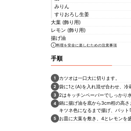
みりん
すりおろし生姜
大葉 (飾り用)
レモン (飾り用)
揚げ油
料理を安全に楽しむための注意事項
手順
カツオは一口大に切ります。
1
袋に1と(A)を入れ混ぜ合わせ、冷
2
2はキッチンペーパーでしっかり
3
鍋に揚げ油を底から3cm程の高さ
4
キツネ色になるまで揚げ、バット
お皿に大葉を敷き、4とレモンを
5