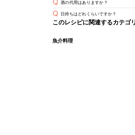
Q
酒の代用はありますか？
A
Q
日持ちはどれくらいですか？
A
このレシピに関連するカテゴ
保存期間は冷蔵で当日中が目安です。
A
※日持ちは目安です。
こちら
魚介料理