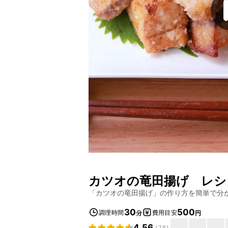
カツオの竜田揚げ
レシ
「
カツオの竜田揚げ
」の作り方を簡単で分
30
500
調理時間
費用目安
分
円
4.56
(
76
)