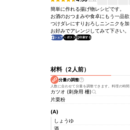
簡単に作れる揚げ物レシピです。
お酒のおつまみや食卓にもう一品欲
つけダレにすりおろしニンニクを加
お好みでアレンジしてみて下さい。
印刷する
シェア
ポスト
材料
（
2人前
）
分量の調整
人数に合わせて分量を調整できます。料理の時間
カツオ (刺身用 柵)
片栗粉
(A)
しょうゆ
酒