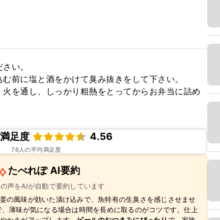
さい。

む前に塩と酒をかけて臭み抜きをして下さい。

く火を通し、しっかり粗熱をとってからお弁当に詰め
ピ満足度
4.56
76
人の平均満足度
たべれぽ AI要約
ーの声をAIが自動で要約しています
姜の風味が効いた漬け込みで、魚特有の生臭さを感じさせませ
で、薄味が気になる場合は時間を長めに取るのがコツです。仕上
やかさがアップします。
ビールのおつまみにぴったり
で、家族