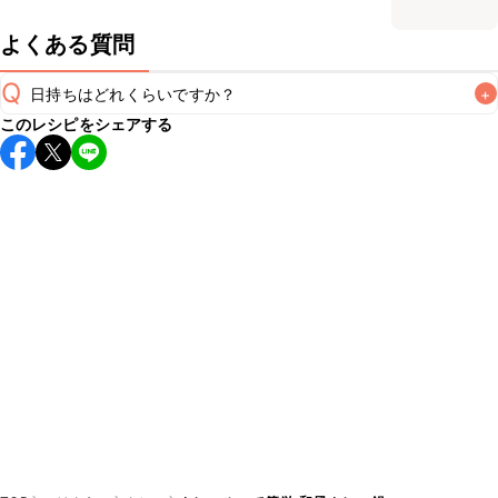
よくある質問
Q
日持ちはどれくらいですか？
+
このレシピをシェアする
保存期間は冷蔵で翌日中が目安です。なるべくお早めにお召
し上がりください。

A
※日持ちは目安です。
こちら
の注意事項をご確認の上、正し