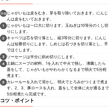
じゃがいもは皮をむき、芽を取り除いておきます。にんじ
準備
んは皮をむいておきます。
じゃがいもは一口大に切ります。玉ねぎは10等分のくし切
1
りにします。
キャベツは芯を切り落とし、縦3等分に切ります。にんじ
2
んは短冊切りにします。しめじは石づきを切り落とし、手
でほぐします。
ソーセージは半分に斜め切りにします。
3
土鍋にスープの材料、1を入れて中火で熱し、沸騰したら
4
蓋をして、じゃがいもがやわらかくなるまで弱火で5分程
煮ます。
カレールーを入れて溶かし、弱火でとろみがつくまで煮ま
5
す。2、3、豚ロースを入れ、蓋をして全体に火が通るまで
5分程煮たら完成です。
コツ・ポイント