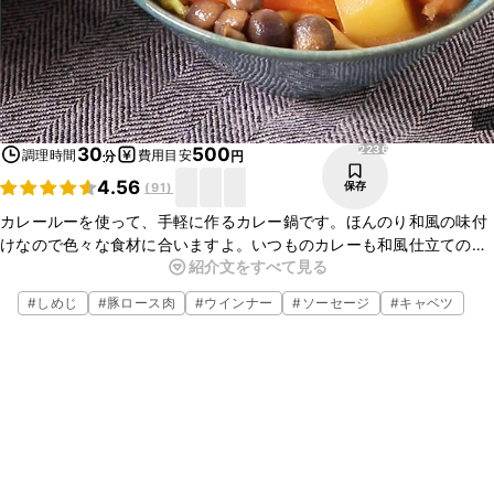
2236
30
500
調理時間
費用目安
分
円
4.56
保存
(
91
)
カレールーを使って、手軽に作るカレー鍋です。ほんのり和風の味付
けなので色々な食材に合いますよ。いつものカレーも和風仕立ての鍋
紹介文をすべて見る
料理にすれば野菜たっぷり、食べごたえのある一品になります。お好
みの辛さのカレールーで作ってみてくださいね。
#
しめじ
#
豚ロース肉
#
ウインナー
#
ソーセージ
#
キャベツ