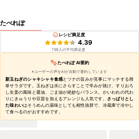
たべれぽ
レシピ満足度
4.39
798
人の平均満足度
たべれぽ AI要約
※ユーザーの声をAIが自動で要約しています
新玉ねぎのシャキシャキ食感
とツナの旨みが見事にマッチする簡
単サラダです。玉ねぎは水にさらすことで辛みが抜け、すりおろ
し生姜の風味と醤油、ごま油が絶妙なバランス。かいわれの代わ
りにきゅうりや豆苗を加えるアレンジも人気です。
さっぱりとし
た味わい
はそうめんの薬味としても相性抜群で、冷蔵庫で冷やし
て食べるのがおすすめです。