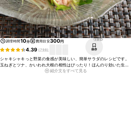
43.3K
10
300
調理時間
費用目安
分
円
4.39
保存
(
798
)
シャキシャキっと野菜の食感が美味しい、簡単サラダのレシピです。
玉ねぎとツナ、かいわれ大根の相性はぴったり！ほんのり効いた生姜
紹介文をすべて見る
が食欲をそそります。必要な材料も手順も少なく、とても手軽に作る
ことができるので、ぜひお試しください。