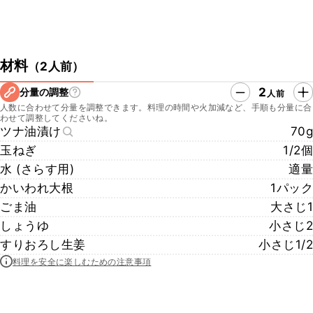
材料
（
2人前
）
2
分量の調整
人前
人数に合わせて分量を調整できます。料理の時間や火加減など、手順も分量に合
わせて調整してくださいね。
ツナ油漬け
70g
玉ねぎ
1/2個
水 (さらす用)
適量
かいわれ大根
1パック
ごま油
大さじ1
しょうゆ
小さじ2
すりおろし生姜
小さじ1/2
料理を安全に楽しむための注意事項