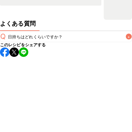
よくある質問
Q
日持ちはどれくらいですか？
+
このレシピをシェアする
保存期間は冷蔵で当日中が目安です。なるべくお早めにお召
し上がりください。

A
※日持ちは目安です。
こちら
の注意事項をご確認の上、正し