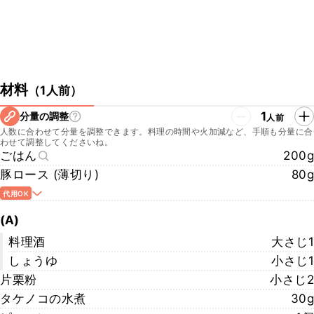
材料
（
1人前
）
1
分量の調整
人前
人数に合わせて分量を調整できます。料理の時間や火加減など、手順も分量に合
わせて調整してくださいね。
ごはん
200g
豚ロース (薄切り)
80g
代用OK
(A)
料理酒
大さじ1
しょうゆ
小さじ1
片栗粉
小さじ2
タケノコの水煮
30g