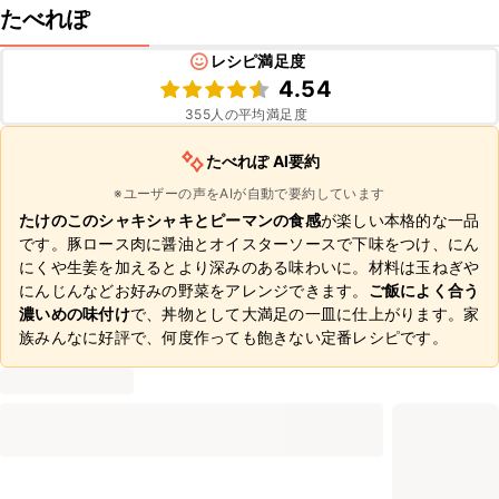
たべれぽ
レシピ満足度
4.54
355
人の平均満足度
たべれぽ AI要約
※ユーザーの声をAIが自動で要約しています
たけのこのシャキシャキとピーマンの食感
が楽しい本格的な一品
です。豚ロース肉に醤油とオイスターソースで下味をつけ、にん
にくや生姜を加えるとより深みのある味わいに。材料は玉ねぎや
にんじんなどお好みの野菜をアレンジできます。
ご飯によく合う
濃いめの味付け
で、丼物として大満足の一皿に仕上がります。家
族みんなに好評で、何度作っても飽きない定番レシピです。