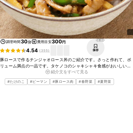
18.8K
30
300
調理時間
費用目安
分
円
4.54
保存
(
355
)
豚ロースで作るチンジャオロース丼のご紹介です。さっと作れて、ボ
リューム満点の一品です。タケノコのシャキシャキ食感がおいしいで
紹介文をすべて見る
すよ。ぜひお試しくださいね。
#
たけのこ
#
ピーマン
#
豚ロース肉
#
春野菜
#
夏野菜