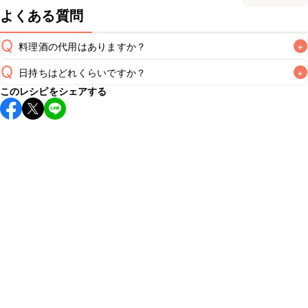
よくある質問
Q
料理酒の代用はありますか？
+
Q
日持ちはどれくらいですか？
+
A
このレシピをシェアする
こちらのレシピは出来たてをお召し上がりいただくことをお
すすめします。

A
※日持ちは目安です。
こちら
の注意事項をご確認の上、正し