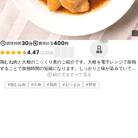
63.2K
30
400
調理時間
費用目安
分
円
4.47
保存
(
1,313
)
鶏むね肉と大根のこっくり煮のご紹介です。大根を電子レンジで加熱
することで加熱時間の短縮になります。しっかりと味が染みていて、
紹介文をすべて見る
ごはんが進む味わいですよ。ぜひお試しくださいね。
#
鶏むね肉
#
大根
#
鶏肉
#
おつまみ
#
野菜