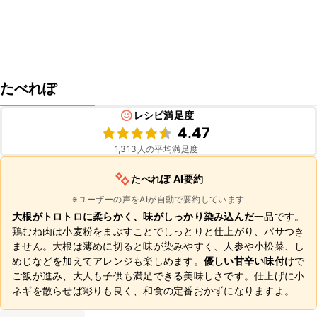
たべれぽ
レシピ満足度
4.47
1,313
人の平均満足度
たべれぽ AI要約
※ユーザーの声をAIが自動で要約しています
大根がトロトロに柔らかく、味がしっかり染み込んだ
一品です。
鶏むね肉は小麦粉をまぶすことでしっとりと仕上がり、パサつき
ません。大根は薄めに切ると味が染みやすく、人参や小松菜、し
めじなどを加えてアレンジも楽しめます。
優しい甘辛い味付け
で
ご飯が進み、大人も子供も満足できる美味しさです。仕上げに小
ネギを散らせば彩りも良く、和食の定番おかずになりますよ。