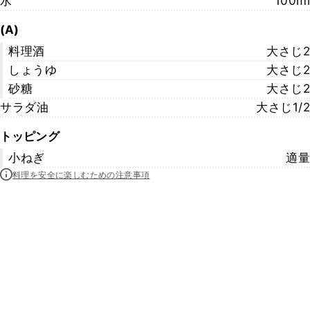
水
100ml
(A)
料理酒
大さじ2
しょうゆ
大さじ2
砂糖
大さじ2
サラダ油
大さじ1/2
トッピング
小ねぎ
適量
料理を安全に楽しむための注意事項