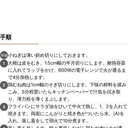
手順
小ねぎは薄い斜め切りにしておきます。
準備
大根は皮をむき、1.5cm幅の半月切りにします。耐熱容器
1
に入れてラップをかけ、600Wの電子レンジで火が通るま
で4分加熱します。
鶏むね肉は1cm幅のそぎ切りにします。下味の材料を揉み
2
こみ、5分程置いたらキッチンペーパーで汁気を拭き取
り、薄力粉を薄くまぶします。
フライパンにサラダ油をひいて中火で熱し、1、2を入れて
3
焼きます。両面にこんがりと焼き色がついたら水、(A)を
入れ、落し蓋をして弱火で10分煮ます。