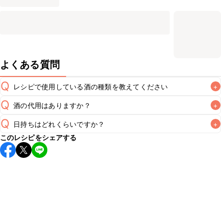
よくある質問
Q
レシピで使用している酒の種類を教えてください
+
Q
酒の代用はありますか？
+
A
Q
日持ちはどれくらいですか？
+
A
このレシピをシェアする
保存期間は冷蔵で翌日中が目安です。なるべくお早めにお召
し上がりください。

A
※日持ちは目安です。
こちら
の注意事項をご確認の上、正し