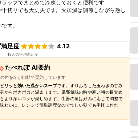
ラップでまとめて冷凍しておくと便利です。

や千切りでも大丈夫です。火加減は調節しながら熱し
いです。
ピ満足度
4.12
19
人の平均満足度
たべれぽ AI要約
ーの声をAIが自動で要約しています
ピリッと効いた温かいスープ
です。すりおろした玉ねぎの甘み
芯からポカポカと温まります。風邪気味の時や寒い朝の目覚め
とより深いコクが楽しめます。生姜の量は好みに応じて調整で
味わいに。レンジで簡単調理なので忙しい朝でも手軽に作れ