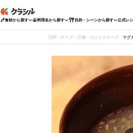
食材から探す
料理名から探す
目的・シーンから探す
公式レ
TOP
スープ・汁物
コンソメスープ
マグ