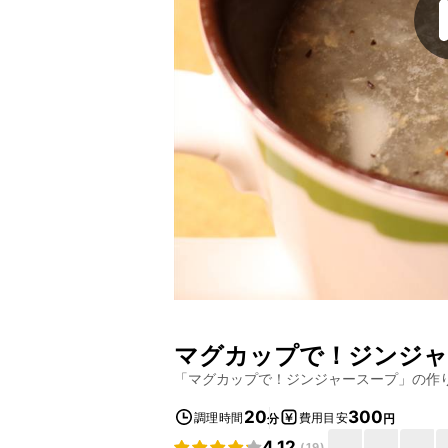
マグカップで！ジンジャ
「
マグカップで！ジンジャースープ
」の作
20
300
調理時間
費用目安
分
円
4.12
(
19
)