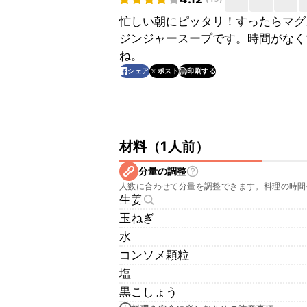
忙しい朝にピッタリ！すったらマグ
ジンジャースープです。時間がなく
ね。
印刷する
シェア
ポスト
材料
（
1人前
）
分量の調整
人数に合わせて分量を調整できます。料理の時間
生姜
玉ねぎ
水
コンソメ顆粒
塩
黒こしょう