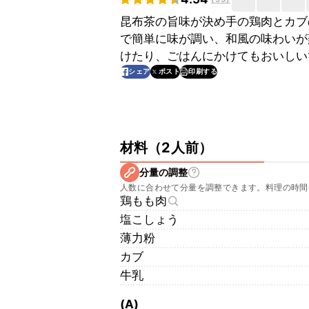
昆布茶の旨味が決め手の鶏肉とカブ
で簡単に味が調い、和風の味わいが
けたり、ごはんにかけてもおいしい
印刷する
シェア
ポスト
材料
（
2人前
）
分量の調整
人数に合わせて分量を調整できます。料理の時間
鶏もも肉
塩こしょう
薄力粉
カブ
牛乳
(A)