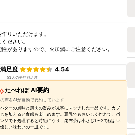
作りいただけます。

ください。

能性がありますので、火加減にご注意ください。
満足度
4.54
53
人の平均満足度
たべれぽ AI要約
ーの声をAIが自動で要約しています
バターの風味と鶏肉の旨みが見事にマッチした一品です。カブ
じを加えると食感も楽しめます。豆乳でもおいしく作れて、
パ
ンジで下処理すると時短になり、昆布茶は小さじ1〜2で程よい
優しい味わいの一皿です。