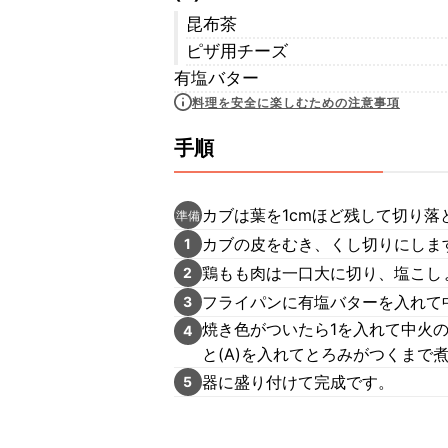
昆布茶
ピザ用チーズ
有塩バター
料理を安全に楽しむための注意事項
手順
カブは葉を1cmほど残して切り落
準備
カブの皮をむき、くし切りにしま
1
鶏もも肉は一口大に切り、塩こし
2
フライパンに有塩バターを入れて
3
焼き色がついたら1を入れて中火
4
と(A)を入れてとろみがつくまで
器に盛り付けて完成です。
5