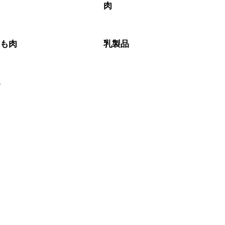
ぶ
肉
もも肉
乳製品
乳