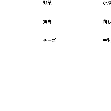
※日持ちは目安です。
こちら
野菜
か
鶏肉
鶏
チーズ
牛