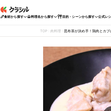
食材から探す
料理名から探す
目的・シーンから探す
公式レ
TOP
肉料理
昆布茶が決め手！鶏肉とカブ