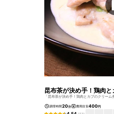
昆布茶が決め手！鶏肉と
「
昆布茶が決め手！鶏肉とカブのクリーム
20
400
調理時間
費用目安
分
円
4.54
(
53
)