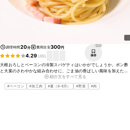
4175
20
300
調理時間
費用目安
分
円
4.29
保存
(
45
)
大根おろしとベーコンの冷製スパゲティはいかがでしょうか。ポン酢
と大葉のさわやかな組み合わせに、ごま油の香ばしい風味を加えた、
紹介文をすべて見る
冷製スパゲッティです。暑い日に、ぜひお試しくださいね。
#
ベーコン
#
加工肉
#
夏（6–8月）
#
野菜
#
肉