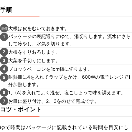
手順
大根は皮をむいておきます。
準備
パッケージの表記通りにゆで、湯切りします。流水にさら
1
して冷やし、水気を切ります。
大根をすりおろします。
2
大葉を千切りにします。
3
ブロックベーコンを1cm幅に切ります。
4
耐熱皿に4を入れてラップをかけ、600Wの電子レンジで1
5
分加熱します。
1、(A)を入れてよく混ぜ、塩こしょうで味を調えます。
6
お皿に盛り付け、2、3をのせて完成です。
7
コツ・ポイント
ゆで時間はパッケージに記載されている時間を目安にし