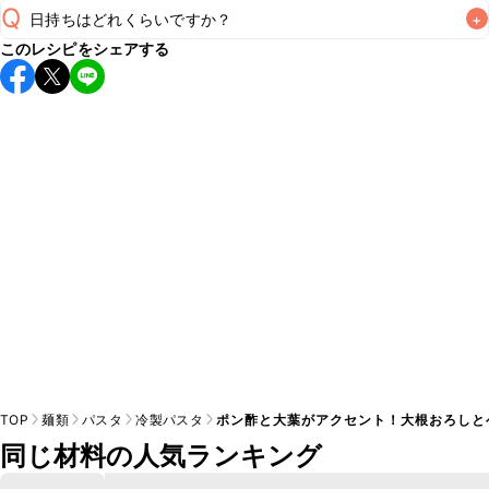
Q
日持ちはどれくらいですか？
+
このレシピをシェアする
こちらのレシピは出来たてをお召し上がりいただくことをお
すすめします。

A
※日持ちは目安です。
こちら
の注意事項をご確認の上、正し
TOP
麺類
パスタ
冷製パスタ
ポン酢と大葉がアクセント！大根おろしと
同じ材料の人気ランキング