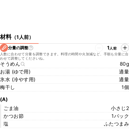
材料
（
1人前
）
1
分量の調整
人前
人数に合わせて分量を調整できます。料理の時間や火加減など、手順も分量に合
わせて調整してくださいね。
そうめん
80g
お湯 (ゆで用)
適量
氷水 (冷やす用)
適量
梅干し
1個
(A)
ごま油
小さじ2
かつお節
1パック
塩
ふたつまみ