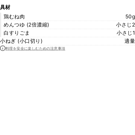
具材
鶏むね肉
50g
めんつゆ (2倍濃縮)
小さじ2
白すりごま
小さじ1
小ねぎ (小口切り)
適量
料理を安全に楽しむための注意事項