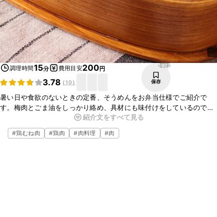
1922
15
200
調理時間
費用目安
分
円
3.78
保存
(
10
)
暑い日や食欲のないときの定番、そうめんをお弁当仕様でご紹介で
す。梅肉とごま油をしっかり絡め、具材にも味付けをしているので、
紹介文をすべて見る
つゆを別添えする必要がなく、こぼれる心配もないですよ。お弁当に
ぜひ作ってみてくださいね。
#
鶏むね肉
#
鶏肉
#
肉料理
#
肉