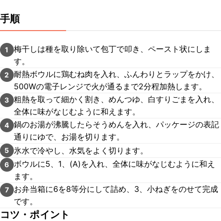
手順
梅干しは種を取り除いて包丁で叩き、ペースト状にしま
1
す。
耐熱ボウルに鶏むね肉を入れ、ふんわりとラップをかけ、
2
500Wの電子レンジで火が通るまで2分程加熱します。
粗熱を取って細かく割き、めんつゆ、白すりごまを入れ、
3
全体に味がなじむように和えます。
鍋のお湯が沸騰したらそうめんを入れ、パッケージの表記
4
通りにゆで、お湯を切ります。
氷水で冷やし、水気をよく切ります。
5
ボウルに5、1、(A)を入れ、全体に味がなじむように和え
6
ます。
お弁当箱に6を8等分にして詰め、3、小ねぎをのせて完成
7
です。
コツ・ポイント