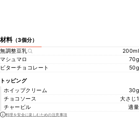
材料
（
3個分
）
無調整豆乳
200ml
マシュマロ
70g
ビターチョコレート
50g
トッピング
ホイップクリーム
30g
チョコソース
大さじ1
チャービル
適量
料理を安全に楽しむための注意事項