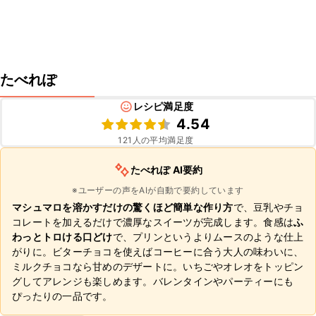
たべれぽ
レシピ満足度
4.54
121
人の平均満足度
たべれぽ AI要約
※ユーザーの声をAIが自動で要約しています
マシュマロを溶かすだけの驚くほど簡単な作り方
で、豆乳やチョ
コレートを加えるだけで濃厚なスイーツが完成します。食感は
ふ
わっとトロける口どけ
で、プリンというよりムースのような仕上
がりに。ビターチョコを使えばコーヒーに合う大人の味わいに、
ミルクチョコなら甘めのデザートに。いちごやオレオをトッピン
グしてアレンジも楽しめます。バレンタインやパーティーにも
ぴったりの一品です。