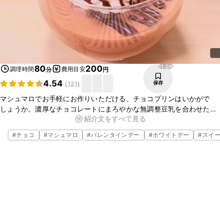
11.0K
80
200
調理時間
費用目安
分
円
4.54
保存
(
121
)
マシュマロでお手軽にお作りいただける、チョコプリンはいかがで
しょうか。濃厚なチョコレートにまろやかな無調整豆乳を合わせたプ
紹介文をすべて見る
リンです。マシュマロを使うことで少ない材料でお作りいだたけます
よ。ぜひお試しくださいね。
#
チョコ
#
マシュマロ
#
バレンタインデー
#
ホワイトデー
#
スイ