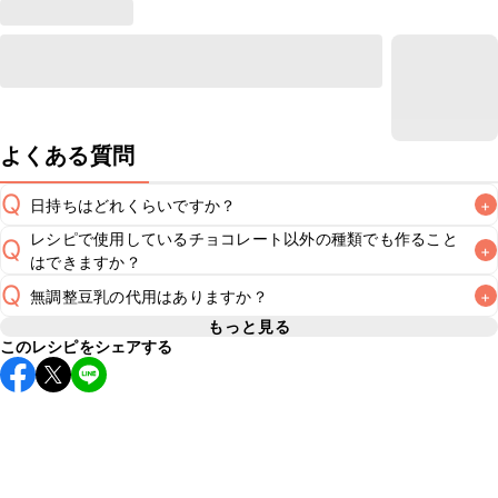
よくある質問
Q
日持ちはどれくらいですか？
+
レシピで使用しているチョコレート以外の種類でも作ること
Q
+
保存期間は冷蔵で翌日中が目安です。トッピングはお召し上
はできますか？
A
がりの直前に添えていただき、なるべくお早めにお召し上が
Q
無調整豆乳の代用はありますか？
+
基本的にお好みの風味のチョコレートを使用してお作りいた
A
もっと見る
このレシピをシェアする
無調整豆乳の代わりに調整豆乳や牛乳を使用することもでき
A