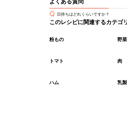
よくある質問
Q
日持ちはどれくらいですか？
このレシピに関連するカテゴ
保存期間は冷蔵で当日中が目安です。
A
※日持ちは目安です。
こちら
粉もの
野
トマト
肉
ハム
乳