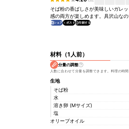
そば粉の香ばしさが美味しいガレッ
感の両方が楽しめます。具沢山なの
印刷する
シェア
ポスト
材料
（
1人前
）
分量の調整
人数に合わせて分量を調整できます。料理の時間
生地
そば粉
水
溶き卵 (Mサイズ)
塩
オリーブオイル