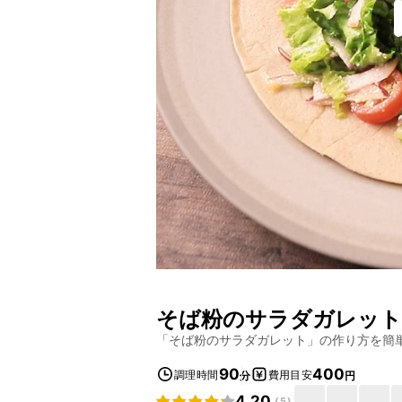
そば粉のサラダガレット
「
そば粉のサラダガレット
」の作り方を簡
90
400
調理時間
費用目安
分
円
4.20
(
5
)