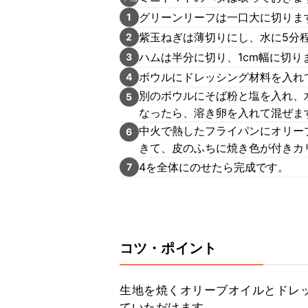
グリーンリーフは一口大に切りま
1
紫玉ねぎは薄切りにし、水に5分
2
ハムは半分に切り、1cm幅に切り
3
ボウルにドレッシング材料を入れ
4
別のボウルにそば粉と塩を入れ、
5
なったら、溶き卵を入れて混ぜま
中火で熱したフライパンにオリー
6
きて、皮のふちに焼き色が付きカ
4を全体にのせたら完成です。
7
コツ・ポイント
生地を焼くオリーブオイルとドレ
ていただけます。
