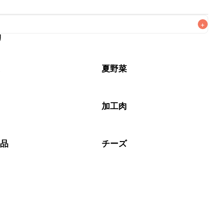
+
リ
なるべくお早めにお召し上がりください。

菜
夏野菜
加工肉
製品
チーズ