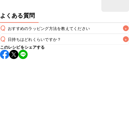
よくある質問
Q
おすすめのラッピング方法を教えてください
+
Q
日持ちはどれくらいですか？
+
A
こちら
このレシピをシェアする
保存期間は常温で2~3日が目安です。なるべくお早めにお召
し上がりください。

A
※日持ちは目安です。
こちら
の注意事項をご確認の上、正し