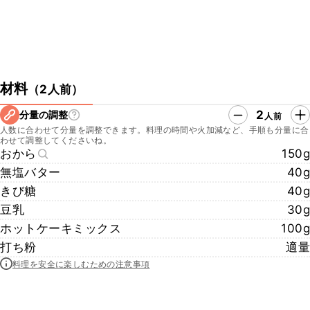
材料
（
2人前
）
2
分量の調整
人前
人数に合わせて分量を調整できます。料理の時間や火加減など、手順も分量に合
わせて調整してくださいね。
おから
150g
無塩バター
40g
きび糖
40g
豆乳
30g
ホットケーキミックス
100g
打ち粉
適量
料理を安全に楽しむための注意事項