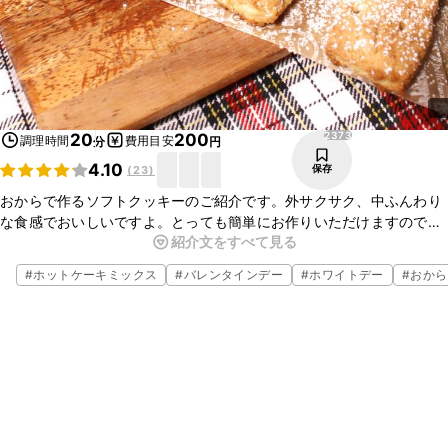
2373
20
200
調理時間
費用目安
分
円
4.10
保存
(
23
)
おからで作るソフトクッキーのご紹介です。外サクサク、中ふんわり
な食感でおいしいですよ。とっても簡単にお作りいただけますので、
紹介文をすべて見る
ぜひご家庭でお試しくださいね。
#
ホットケーキミックス
#
バレンタインデー
#
ホワイトデー
#
おから