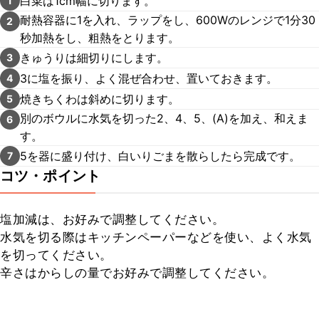
白菜は1cm幅に切ります。
1
耐熱容器に1を入れ、ラップをし、600Wのレンジで1分30
2
秒加熱をし、粗熱をとります。
きゅうりは細切りにします。
3
3に塩を振り、よく混ぜ合わせ、置いておきます。
4
焼きちくわは斜めに切ります。
5
別のボウルに水気を切った2、4、5、(A)を加え、和えま
6
す。
5を器に盛り付け、白いりごまを散らしたら完成です。
7
コツ・ポイント
塩加減は、お好みで調整してください。

水気を切る際はキッチンペーパーなどを使い、よく水気
を切ってください。

辛さはからしの量でお好みで調整してください。