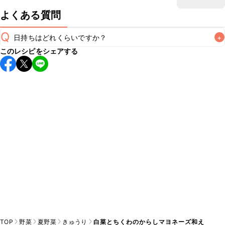
よくある質問
Q
日持ちはどれくらいですか？
+
このレシピをシェアする
保存期間は冷蔵で当日中が目安です。なるべくお早めにお召
し上がりください。

A
※日持ちは目安です。
こちら
の注意事項をご確認の上、正し
TOP
野菜
夏野菜
きゅうり
白菜とちくわのからしマヨネーズ和え