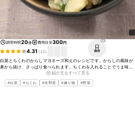
767
20
300
調理時間
費用目安
分
円
4.31
保存
(
22
)
白菜とちくわのからしマヨネーズ和えのレシピです。からしの風味が
鼻から抜け、さっぱり食べられます。ちくわを入れることでうま味も
紹介文をすべて見る
増します。他の野菜と組み合わせて和えてもおいしく作れるので、ぜ
ひ一度作ってみてくださいね。
#
白菜
#
ちくわ
#
冬野菜
#
練り物
#
野菜