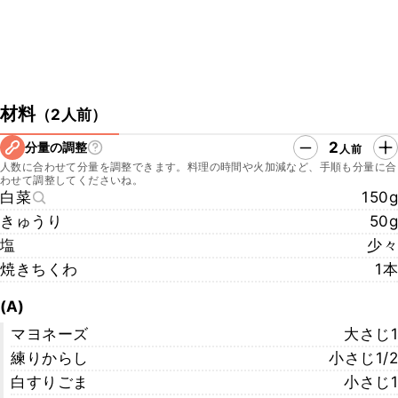
材料
（
2人前
）
2
分量の調整
人前
人数に合わせて分量を調整できます。料理の時間や火加減など、手順も分量に合
わせて調整してくださいね。
白菜
150g
きゅうり
50g
塩
少々
焼きちくわ
1本
(A)
マヨネーズ
大さじ1
練りからし
小さじ1/2
白すりごま
小さじ1