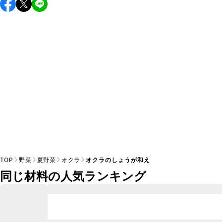
保存期間は冷蔵で当日中が目安です。なるべくお早めにお召
し上がりください。

A
※日持ちは目安です。
こちら
の注意事項をご確認の上、正し
TOP
野菜
夏野菜
オクラ
オクラのしょうが和え
同じ材料の人気ランキング