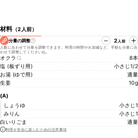
材料
（
2人前
）
2
分量の調整
人前
人数に合わせて分量を調整できます。料理の時間や火加減など、手順も分量に合
わせて調整してくださいね。
オクラ
8本
塩 (板ずり用)
小さじ1/2
お湯 (ゆで用)
適量
生姜
10g
(A)
しょうゆ
小さじ1
みりん
小さじ1
白いりごま
適量
料理を安全に楽しむための注意事項