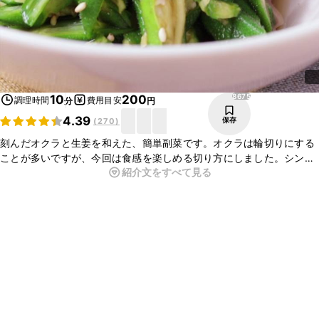
8675
10
200
調理時間
費用目安
分
円
4.39
保存
(
270
)
刻んだオクラと生姜を和えた、簡単副菜です。オクラは輪切りにする
ことが多いですが、今回は食感を楽しめる切り方にしました。シンプ
紹介文をすべて見る
ルな味付けだからこそ、素材本来の味が引き立ちます。箸休めにも
ぴったりなので、ぜひお試しくださいね。