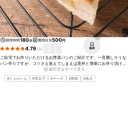
384
180
500
調理時間
費用目安
分
円
4.79
保存
(
5
)
ご自宅でお作りいただけるお惣菜パンのご紹介です。一見難しそうな
パン作りですが、コツさえ覚えてしまえば意外と簡単にお作り頂けま
紹介文をすべて見る
すよ。お食事代わりにもなるボリュームのあるパンなので是非作って
みてくださいね。
#
じゃがいも
#
明太子
#
チーズ
#
野菜
#
魚介