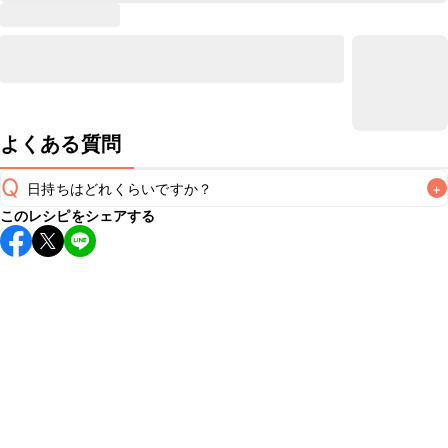
よくある質問
Q
日持ちはどれくらいですか？
+
このレシピをシェアする
保存期間は冷蔵で翌日中が目安です。なるべくお早めにお召
し上がりください。

A
※日持ちは目安です。
こちら
の注意事項をご確認の上、正し