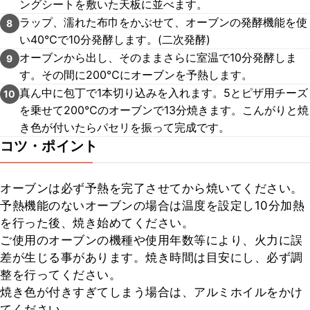
ングシートを敷いた天板に並べます。
ラップ、濡れた布巾をかぶせて、オーブンの発酵機能を使
8
い40℃で10分発酵します。(二次発酵)
オーブンから出し、そのままさらに室温で10分発酵しま
9
す。その間に200℃にオーブンを予熱します。
真ん中に包丁で1本切り込みを入れます。5とピザ用チーズ
10
を乗せて200℃のオーブンで13分焼きます。こんがりと焼
き色が付いたらパセリを振って完成です。
コツ・ポイント
オーブンは必ず予熱を完了させてから焼いてください。

予熱機能のないオーブンの場合は温度を設定し10分加熱
を行った後、焼き始めてください。

ご使用のオーブンの機種や使用年数等により、火力に誤
差が生じる事があります。焼き時間は目安にし、必ず調
整を行ってください。

焼き色が付きすぎてしまう場合は、アルミホイルをかけ
てください。
