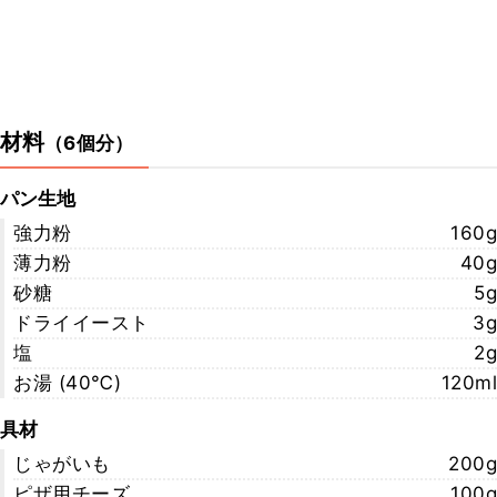
材料
（
6個分
）
パン生地
強力粉
160g
薄力粉
40g
砂糖
5g
ドライイースト
3g
塩
2g
お湯 (40℃)
120ml
具材
じゃがいも
200g
ピザ用チーズ
100g