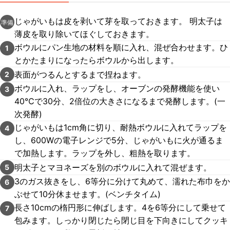
じゃがいもは皮を剥いて芽を取っておきます。 明太子は
準備
薄皮を取り除いてほぐしておきます。
ボウルにパン生地の材料を順に入れ、混ぜ合わせます。ひ
1
とかたまりになったらボウルから出します。
表面がつるんとするまで捏ねます。
2
ボウルに入れ、ラップをし、オーブンの発酵機能を使い
3
40℃で30分、2倍位の大きさになるまで発酵します。(一
次発酵)
じゃがいもは1cm角に切り、耐熱ボウルに入れてラップを
4
し、600Wの電子レンジで5分、じゃがいもに火が通るま
で加熱します。ラップを外し、粗熱を取ります。
明太子とマヨネーズを別のボウルに入れて混ぜます。
5
3のガス抜きをし、6等分に分けて丸めて、濡れた布巾をか
6
ぶせて10分休ませます。(ベンチタイム)
長さ10cmの楕円形に伸ばします。4を6等分にして乗せて
7
包みます。しっかり閉じたら閉じ目を下向きにしてクッキ