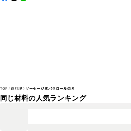
し上がりください。

A
※日持ちは目安です。
こちら
の注意事項をご確認の上、正し
TOP
肉料理
ソーセージ豚バラロール焼き
同じ材料の人気ランキング