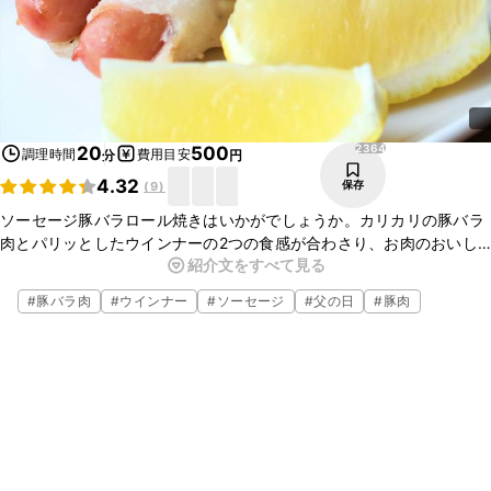
2364
20
500
調理時間
費用目安
分
円
4.32
保存
(
9
)
ソーセージ豚バラロール焼きはいかがでしょうか。カリカリの豚バラ
肉とパリッとしたウインナーの2つの食感が合わさり、お肉のおいし
紹介文をすべて見る
さが存分に味わえます。簡単に作れるので、ぜひお試しくださいね。
#
豚バラ肉
#
ウインナー
#
ソーセージ
#
父の日
#
豚肉