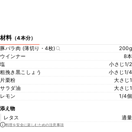
材料
（
4本分
）
豚バラ肉 (薄切り・4枚)
200g
ウインナー
8本
塩
小さじ1/2
粗挽き黒こしょう
小さじ1/4
片栗粉
大さじ1
サラダ油
大さじ1
レモン
1/4個
添え物
レタス
適量
料理を安全に楽しむための注意事項