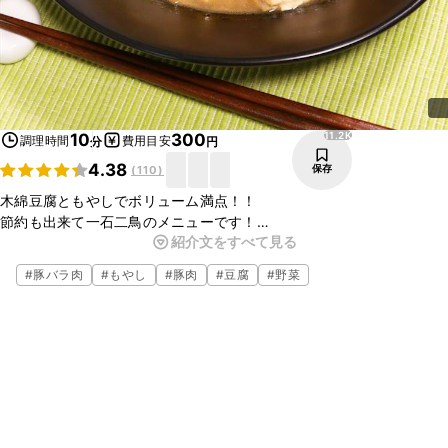
11.2K
10
300
調理時間
費用目安
分
円
4.38
保存
(
110
)
木綿豆腐ともやしでボリューム満点！！
節約も出来て一石二鳥のメニューです！
紹介文をすべて見る
甘辛の味付けがごはんによく合うので、もりもり食が進んでしまいま
す！
#
豚バラ肉
#
もやし
#
豚肉
#
豆腐
#
野菜
お財布に優しくて美味しいレシピ、何度もリピートしたくなっちゃい
ますね！