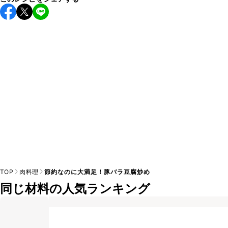
保存期間は冷蔵で翌日中が目安です。なるべくお早めにお召
し上がりください。

A
※日持ちは目安です。
こちら
の注意事項をご確認の上、正し
TOP
肉料理
節約なのに大満足！豚バラ豆腐炒め
同じ材料の人気ランキング