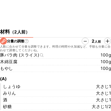
材料
（
2人前
）
2
分量の調整
人前
人数に合わせて分量を調整できます。料理の時間や火加減など、手順も分量に合
わせて調整してくださいね。
豚バラ肉 (スライス)
100g
木綿豆腐
100g
もやし
100g
(A)
しょうゆ
大さじ1
みりん
大さじ1
酒
大さじ1
砂糖
大さじ1/2