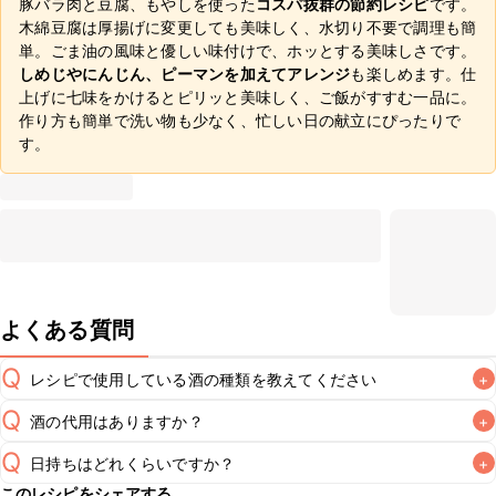
豚バラ肉と豆腐、もやしを使った
コスパ抜群の節約レシピ
です。
木綿豆腐は厚揚げに変更しても美味しく、水切り不要で調理も簡
単。ごま油の風味と優しい味付けで、ホッとする美味しさです。
しめじやにんじん、ピーマンを加えてアレンジ
も楽しめます。仕
上げに七味をかけるとピリッと美味しく、ご飯がすすむ一品に。
作り方も簡単で洗い物も少なく、忙しい日の献立にぴったりで
す。
よくある質問
Q
レシピで使用している酒の種類を教えてください
+
Q
酒の代用はありますか？
+
A
Q
日持ちはどれくらいですか？
+
A
このレシピをシェアする