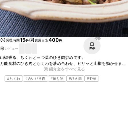
204
15
400
調理時間
費用目安
分
円
レビュー
保存
山椒香る、ちくわと三つ葉のひき肉炒めです。
万能食材のひき肉とちくわを炒め合わせ、ピリッと山椒を効かせまし
紹介文をすべて見る
た。
三つ葉の爽やかさな風味と食感が引き立ち、白いごはんにとてもよく
#
ちくわ
#
合いびき肉
#
練り物
#
ひき肉
#
野菜
合います。ぜひお試し下さい。