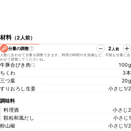
材料
（
2人前
）
2
分量の調整
人前
人数に合わせて分量を調整できます。料理の時間や火加減など、手順も分量に合
わせて調整してくださいね。
牛豚合びき肉
100g
ちくわ
3本
三つ葉
20g
すりおろし生姜
小さじ1/2
調味料
料理酒
小さじ2
顆粒和風だし
小さじ1
粉山椒
小さじ1/2