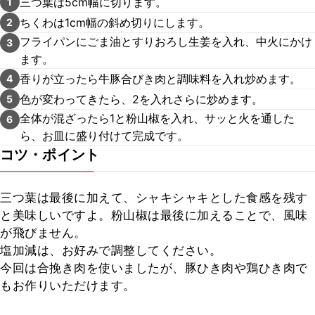
三つ葉は5cm幅に切ります。
1
ちくわは1cm幅の斜め切りにします。
2
フライパンにごま油とすりおろし生姜を入れ、中火にかけ
3
ます。
香りが立ったら牛豚合びき肉と調味料を入れ炒めます。
4
色が変わってきたら、2を入れさらに炒めます。
5
全体が混ざったら1と粉山椒を入れ、サッと火を通した
6
ら、お皿に盛り付けて完成です。
コツ・ポイント
三つ葉は最後に加えて、シャキシャキとした食感を残す
と美味しいですよ。粉山椒は最後に加えることで、風味
が飛びません。

塩加減は、お好みで調整してください。

今回は合挽き肉を使いましたが、豚ひき肉や鶏ひき肉で
もお作りいただけます。