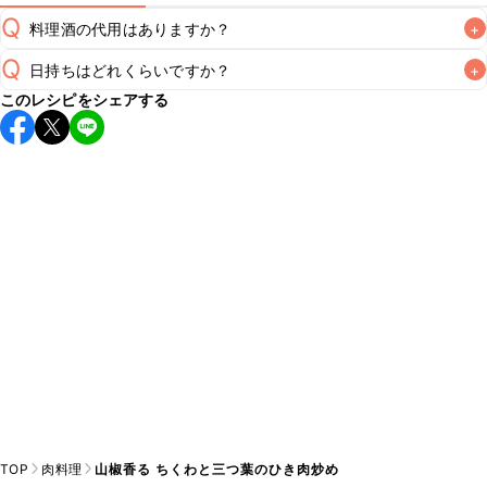
Q
料理酒の代用はありますか？
+
Q
日持ちはどれくらいですか？
+
A
このレシピをシェアする
保存期間は冷蔵で翌日中が目安です。なるべくお早めにお召
し上がりください。

A
※日持ちは目安です。
こちら
の注意事項をご確認の上、正し
TOP
肉料理
山椒香る ちくわと三つ葉のひき肉炒め