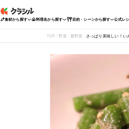
食材から探す
料理名から探す
目的・シーンから探す
公式レ
TOP
野菜
夏野菜
さっぱり美味しい！い