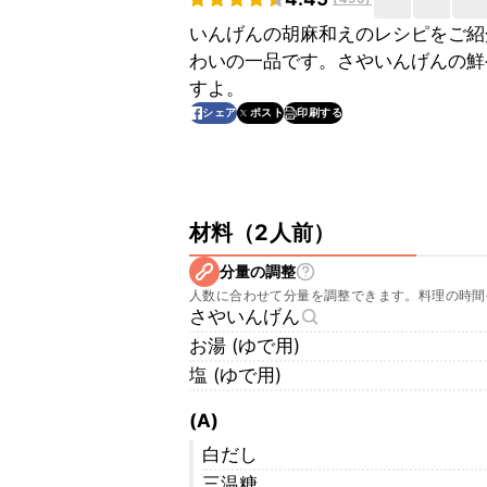
いんげんの胡麻和えのレシピをご紹
わいの一品です。さやいんげんの鮮
すよ。
印刷する
シェア
ポスト
材料
（
2人前
）
分量の調整
人数に合わせて分量を調整できます。料理の時間
さやいんげん
お湯 (ゆで用)
塩 (ゆで用)
(A)
白だし
三温糖