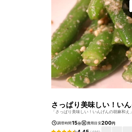
さっぱり美味しい！いん
「
さっぱり美味しい！いんげんの胡麻和え
15
200
調理時間
費用目安
分
円
4.45
(
496
)