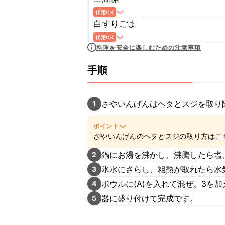
代用OK
白すりごま
代用OK
料理を安全に楽しむための注意事項
手順
さやいんげんはヘタとスジを取り
1
ポイント
さやいんげんのヘタとスジの取り方は
こ
鍋にお湯を沸かし、沸騰したら塩
2
氷水にさらし、粗熱が取れたら水
3
ボウルに(A)を入れて混ぜ、3を
4
器に盛り付けて完成です。
5