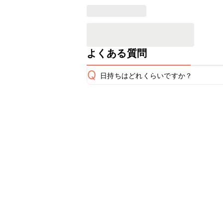
よくある質問
Q
日持ちはどれくらいですか？
保存期間は冷蔵で翌日中が目安です。
A
※日持ちは目安です。
こちら