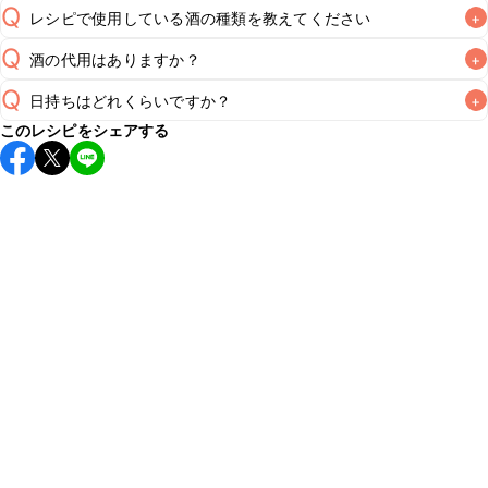
Q
レシピで使用している酒の種類を教えてください
+
Q
酒の代用はありますか？
+
A
Q
日持ちはどれくらいですか？
+
A
このレシピをシェアする
保存期間は冷蔵で翌日中が目安です。なるべくお早めにお召
し上がりください。

A
※日持ちは目安です。
こちら
の注意事項をご確認の上、正し