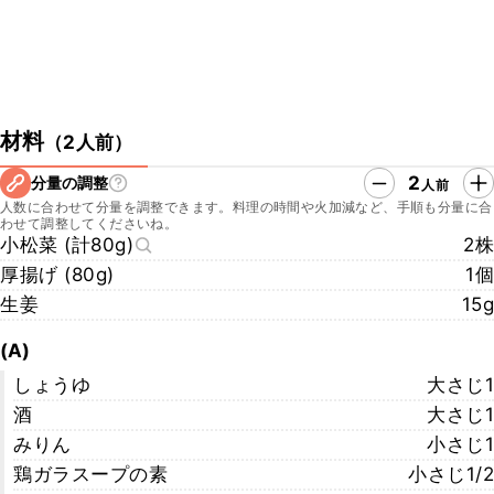
材料
（
2人前
）
2
分量の調整
人前
人数に合わせて分量を調整できます。料理の時間や火加減など、手順も分量に合
わせて調整してくださいね。
小松菜 (計80g)
2株
厚揚げ (80g)
1個
生姜
15g
(A)
しょうゆ
大さじ1
酒
大さじ1
みりん
小さじ1
鶏ガラスープの素
小さじ1/2