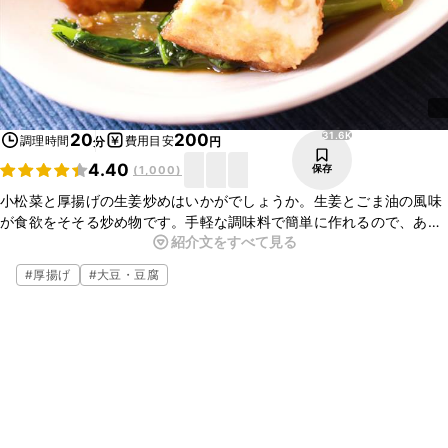
31.6K
20
200
調理時間
費用目安
分
円
4.40
保存
(
1,000
)
小松菜と厚揚げの生姜炒めはいかがでしょうか。生姜とごま油の風味
が食欲をそそる炒め物です。手軽な調味料で簡単に作れるので、あと
紹介文をすべて見る
もう一品ほしいときの副菜にもぴったりですよ。小松菜をチンゲン菜
や豆苗に代えてもアレンジできるので、ぜひお試しくださいね。
#
厚揚げ
#
大豆・豆腐