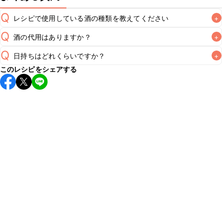
Q
レシピで使用している酒の種類を教えてください
+
Q
酒の代用はありますか？
+
A
Q
日持ちはどれくらいですか？
+
A
このレシピをシェアする
保存期間は冷蔵で翌日中が目安です。なるべくお早めにお召
し上がりください。

A
※日持ちは目安です。
こちら
の注意事項をご確認の上、正し