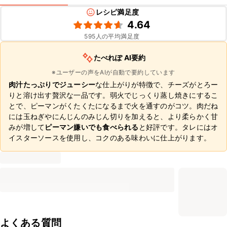
レシピ満足度
4.64
595
人の平均満足度
たべれぽ AI要約
※ユーザーの声をAIが自動で要約しています
肉汁たっぷりでジューシー
な仕上がりが特徴で、チーズがとろー
りと溶け出す贅沢な一品です。弱火でじっくり蒸し焼きにするこ
とで、ピーマンがくたくたになるまで火を通すのがコツ。肉だね
には玉ねぎやにんじんのみじん切りを加えると、より柔らかく甘
みが増して
ピーマン嫌いでも食べられる
と好評です。タレにはオ
イスターソースを使用し、コクのある味わいに仕上がります。
よくある質問