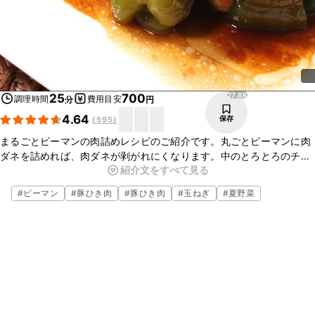
27.8K
25
700
調理時間
費用目安
分
円
4.64
保存
(
595
)
まるごとピーマンの肉詰めレシピのご紹介です。丸ごとピーマンに肉
ダネを詰めれば、肉ダネが剥がれにくなります。中のとろとろのチー
紹介文をすべて見る
ズがピーマンとの相性抜群で、少し甘めのタレが絡んでご飯がすすみ
ます。今晩のおかずにぜひ作ってみてくださいね。
#
ピーマン
#
豚ひき肉
#
豚ひき肉
#
玉ねぎ
#
夏野菜